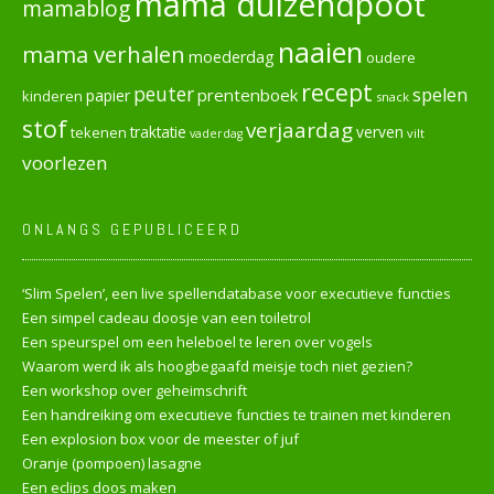
mama duizendpoot
mamablog
naaien
mama verhalen
moederdag
oudere
recept
peuter
spelen
prentenboek
papier
kinderen
snack
stof
verjaardag
verven
tekenen
traktatie
vilt
vaderdag
voorlezen
ONLANGS GEPUBLICEERD
‘Slim Spelen’, een live spellendatabase voor executieve functies
Een simpel cadeau doosje van een toiletrol
Een speurspel om een heleboel te leren over vogels
Waarom werd ik als hoogbegaafd meisje toch niet gezien?
Een workshop over geheimschrift
Een handreiking om executieve functies te trainen met kinderen
Een explosion box voor de meester of juf
Oranje (pompoen) lasagne
Een eclips doos maken