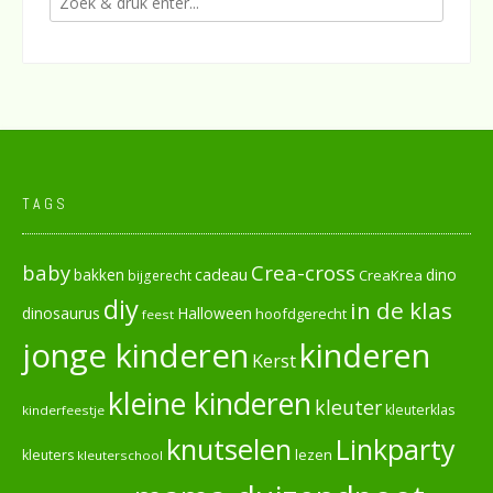
TAGS
baby
Crea-cross
cadeau
dino
bakken
CreaKrea
bijgerecht
diy
in de klas
dinosaurus
Halloween
hoofdgerecht
feest
jonge kinderen
kinderen
Kerst
kleine kinderen
kleuter
kleuterklas
kinderfeestje
knutselen
Linkparty
lezen
kleuters
kleuterschool