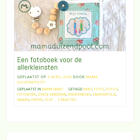
Een fotoboek voor de
allerkleinsten
GEPLAATST OP
5 APRIL 2020
DOOR
MAMA
DUIZENDPOOT
GEPLAATST IN
MAMA NAAIT
GETAGD
BABY
,
FOTO
,
FOTO'S
,
FOTOBOEK
,
JONGE KINDEREN
,
KNISPERBOEK
,
KNISPERFOLIE
,
NAAIEN
,
PIEPER
,
STOF
3 REACTIES