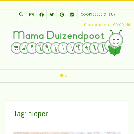
Spring
naar
COOKIEBELEID (EU)
inhoud
0 producten
- €0.00
MENU
Tag:
pieper