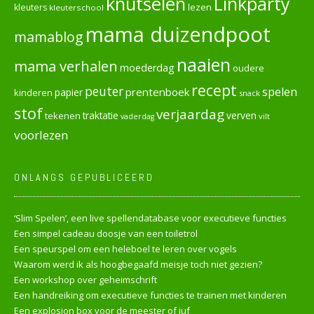
knutselen
Linkparty
lezen
kleuters
kleuterschool
mama duizendpoot
mamablog
naaien
mama verhalen
moederdag
oudere
recept
peuter
spelen
prentenboek
papier
kinderen
snack
stof
verjaardag
verven
tekenen
traktatie
vilt
vaderdag
voorlezen
ONLANGS GEPUBLICEERD
‘Slim Spelen’, een live spellendatabase voor executieve functies
Een simpel cadeau doosje van een toiletrol
Een speurspel om een heleboel te leren over vogels
Waarom werd ik als hoogbegaafd meisje toch niet gezien?
Een workshop over geheimschrift
Een handreiking om executieve functies te trainen met kinderen
Een explosion box voor de meester of juf