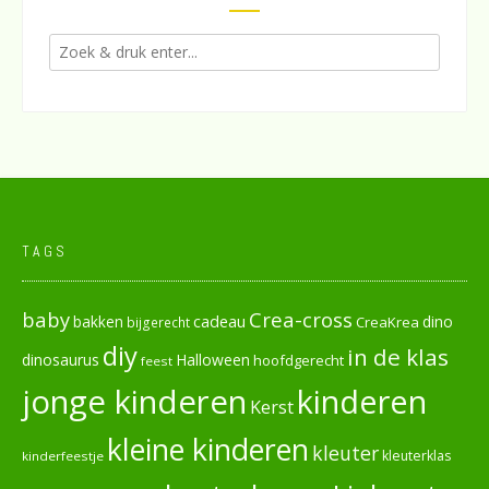
TAGS
baby
Crea-cross
cadeau
dino
bakken
CreaKrea
bijgerecht
diy
in de klas
dinosaurus
Halloween
hoofdgerecht
feest
jonge kinderen
kinderen
Kerst
kleine kinderen
kleuter
kleuterklas
kinderfeestje