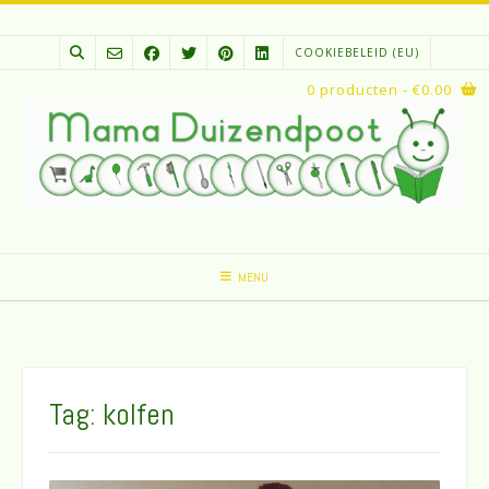
Spring
naar
COOKIEBELEID (EU)
inhoud
0 producten
- €0.00
MENU
Tag:
kolfen