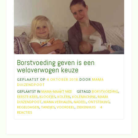
Borstvoeding geven is een
weloverwogen keuze
GEPLAATST OP
4 OKTOBER 2018
DOOR
MAMA
DUIZENDPOOT
GEPLAATST IN
MAMA MAAKT MEE
GETAGD
BORSTVOEDING
,
EERSTE KEER
,
KLOOFJES
,
KOLFEN
,
KOLFMACHINE
,
MAMA
DUIZENDPOOT
,
MAMA VERHALEN
,
NADEEL
,
ONTSTEKING
,
REGELDAGEN
,
TANDJES
,
VOORDEEL
,
ZIEKENHUIS
4
REACTIES