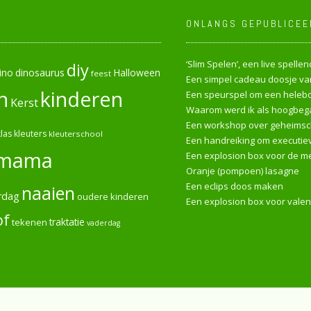
ONLANGS GEPUBLICEE
‘Slim Spelen’, een live spell
diy
ino
dinosaurus
Halloween
feest
Een simpel cadeau doosje van
n
kinderen
Een speurspel om een heleboe
Kerst
Waarom werd ik als hoogbega
Een workshop over geheimsch
las
kleuters
kleuterschool
Een handreiking om executiev
mama
Een explosion box voor de me
Oranje (pompoen) lasagne
Een eclips doos maken
naaien
rdag
oudere kinderen
Een explosion box voor valen
of
tekenen
traktatie
vaderdag