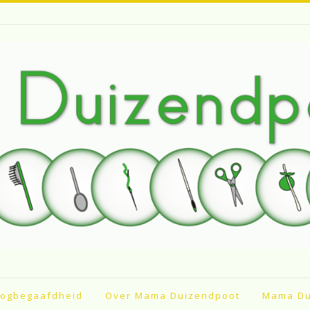
ogbegaafdheid
Over Mama Duizendpoot
Mama Du