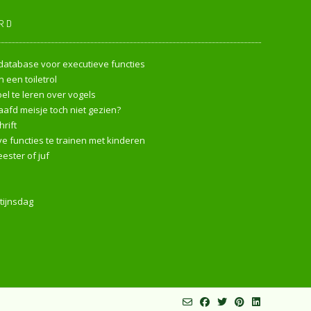
RD
endatabase voor executieve functies
 een toiletrol
l te leren over vogels
afd meisje toch niet gezien?
rift
e functies te trainen met kinderen
ester of juf
tijnsdag