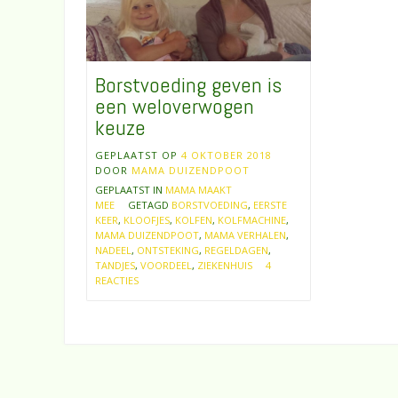
Borstvoeding geven is
een weloverwogen
keuze
GEPLAATST OP
4 OKTOBER 2018
DOOR
MAMA DUIZENDPOOT
GEPLAATST IN
MAMA MAAKT
MEE
GETAGD
BORSTVOEDING
,
EERSTE
KEER
,
KLOOFJES
,
KOLFEN
,
KOLFMACHINE
,
MAMA DUIZENDPOOT
,
MAMA VERHALEN
,
NADEEL
,
ONTSTEKING
,
REGELDAGEN
,
TANDJES
,
VOORDEEL
,
ZIEKENHUIS
4
REACTIES