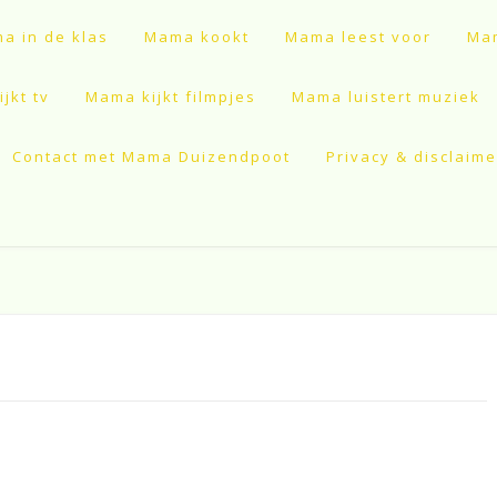
a in de klas
Mama kookt
Mama leest voor
Mam
jkt tv
Mama kijkt filmpjes
Mama luistert muziek
Contact met Mama Duizendpoot
Privacy & disclaime