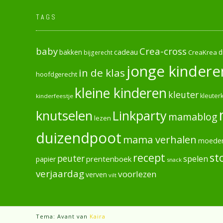
TAGS
baby
Crea-cross
cadeau
d
bakken
CreaKrea
bijgerecht
jonge kindere
in de klas
hoofdgerecht
kleine kinderen
kleuter
kleuterk
kinderfeestje
knutselen
Linkparty
mamablog
lezen
duizendpoot
mama verhalen
moede
recept
st
peuter
spelen
prentenboek
papier
snack
verjaardag
voorlezen
verven
vilt
Tema: Avant van
Kaira