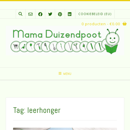
Spring
naar
COOKIEBELEID (EU)
inhoud
0 producten
- €0.00
MENU
Tag:
leerhonger