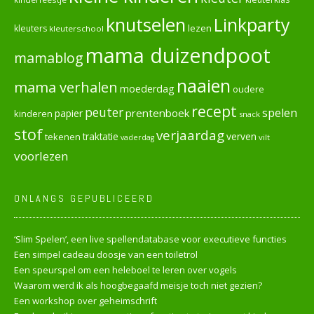
knutselen
Linkparty
lezen
kleuters
kleuterschool
mama duizendpoot
mamablog
naaien
mama verhalen
moederdag
oudere
recept
peuter
spelen
prentenboek
papier
kinderen
snack
stof
verjaardag
verven
tekenen
traktatie
vilt
vaderdag
voorlezen
ONLANGS GEPUBLICEERD
‘Slim Spelen’, een live spellendatabase voor executieve functies
Een simpel cadeau doosje van een toiletrol
Een speurspel om een heleboel te leren over vogels
Waarom werd ik als hoogbegaafd meisje toch niet gezien?
Een workshop over geheimschrift