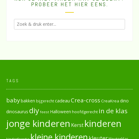
PROBEER HET HIER EENS.
TAGS
baby
Crea-cross
cadeau
dino
bakken
CreaKrea
bijgerecht
diy
in de klas
dinosaurus
Halloween
hoofdgerecht
feest
jonge kinderen
kinderen
Kerst
kleine kinderen
kleuter
kleuterklas
kinderfeestje