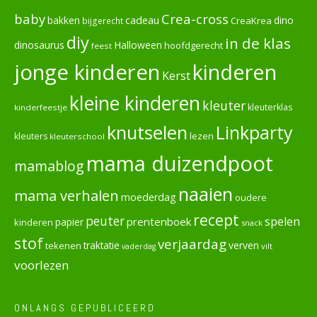
baby
Crea-cross
cadeau
dino
bakken
CreaKrea
bijgerecht
diy
in de klas
dinosaurus
Halloween
hoofdgerecht
feest
jonge kinderen
kinderen
Kerst
kleine kinderen
kleuter
kleuterklas
kinderfeestje
knutselen
Linkparty
lezen
kleuters
kleuterschool
mama duizendpoot
mamablog
naaien
mama verhalen
moederdag
oudere
recept
peuter
spelen
prentenboek
papier
kinderen
snack
stof
verjaardag
verven
tekenen
traktatie
vilt
vaderdag
voorlezen
ONLANGS GEPUBLICEERD