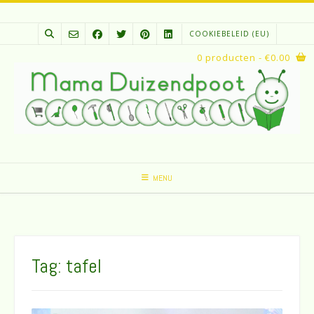
Spring
naar
COOKIEBELEID (EU)
inhoud
0 producten
- €0.00
MENU
Tag:
tafel