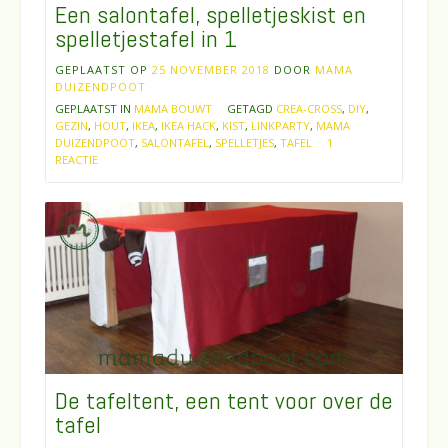
Een salontafel, spelletjeskist en
spelletjestafel in 1
GEPLAATST OP
25 NOVEMBER 2018
DOOR
MAMA
DUIZENDPOOT
GEPLAATST IN
MAMA BOUWT
GETAGD
CREA-CROSS
,
DIY
,
GEZIN
,
HOUT
,
IKEA
,
IKEA HACK
,
KIST
,
LINKPARTY
,
MAMA
DUIZENDPOOT
,
SALONTAFEL
,
SPELLETJES
,
TAFEL
1
REACTIE
De tafeltent, een tent voor over de
tafel