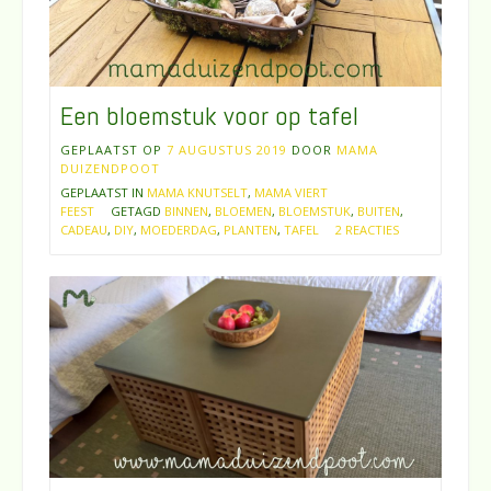
Een bloemstuk voor op tafel
GEPLAATST OP
7 AUGUSTUS 2019
DOOR
MAMA
DUIZENDPOOT
GEPLAATST IN
MAMA KNUTSELT
,
MAMA VIERT
FEEST
GETAGD
BINNEN
,
BLOEMEN
,
BLOEMSTUK
,
BUITEN
,
CADEAU
,
DIY
,
MOEDERDAG
,
PLANTEN
,
TAFEL
2 REACTIES