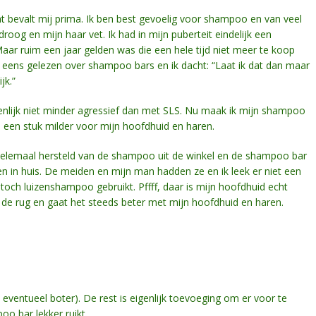
t bevalt mij prima. Ik ben best gevoelig voor shampoo en van veel
oog en mijn haar vet. Ik had in mijn puberteit eindelijk een
aar ruim een jaar gelden was die een hele tijd niet meer te koop
 eens gelezen over shampoo bars en ik dacht: “Laat ik dat dan maar
jk.”
enlijk niet minder agressief dan met SLS. Nu maak ik mijn shampoo
 een stuk milder voor mijn hoofdhuid en haren.
 helemaal hersteld van de shampoo uit de winkel en de shampoo bar
en in huis. De meiden en mijn man hadden ze en ik leek er niet een
och luizenshampoo gebruikt. Pffff, daar is mijn hoofdhuid echt
 de rug en gaat het steeds beter met mijn hoofdhuid en haren.
n eventueel boter). De rest is eigenlijk toevoeging om er voor te
oo bar lekker ruikt.