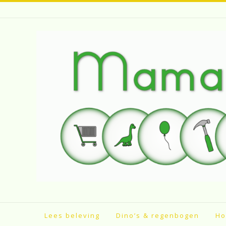
Spring
naar
inhoud
Lees beleving
Dino’s & regenbogen
Ho