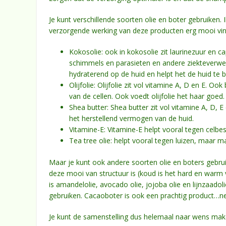
Je kunt verschillende soorten olie en boter gebruiken. 
verzorgende werking van deze producten erg mooi vin
Kokosolie: ook in kokosolie zit laurinezuur en c
schimmels en parasieten en andere ziekteverwek
hydraterend op de huid en helpt het de huid te 
Olijfolie: Olijfolie zit vol vitamine A, D en E.
van de cellen. Ook voedt olijfolie het haar goed
Shea butter: Shea butter zit vol vitamine A, D, 
het herstellend vermogen van de huid.
Vitamine-E: Vitamine-E helpt vooral tegen celbe
Tea tree olie: helpt vooral tegen luizen, maar m
Maar je kunt ook andere soorten olie en boters gebrui
deze mooi van structuur is (koud is het hard en warm
is amandelolie, avocado olie, jojoba olie en lijnzaad
gebruiken. Cacaoboter is ook een prachtig product…ne
Je kunt de samenstelling dus helemaal naar wens make