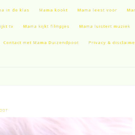
a in de klas
Mama kookt
Mama leest voor
Mam
jkt tv
Mama kijkt filmpjes
Mama luistert muziek
Contact met Mama Duizendpoot
Privacy & disclaime
POOT