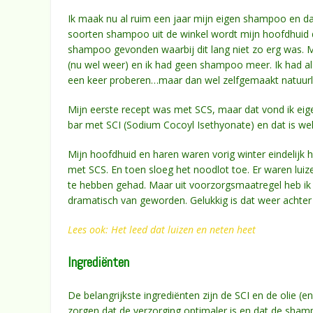
Ik maak nu al ruim een jaar mijn eigen shampoo en da
soorten shampoo uit de winkel wordt mijn hoofdhuid dr
shampoo gevonden waarbij dit lang niet zo erg was. M
(nu wel weer) en ik had geen shampoo meer. Ik had al
een keer proberen…maar dan wel zelfgemaakt natuurli
Mijn eerste recept was met SCS, maar dat vond ik eig
bar met SCI (Sodium Cocoyl Isethyonate) en dat is wel
Mijn hoofdhuid en haren waren vorig winter eindelijk
met SCS. En toen sloeg het noodlot toe. Er waren luiz
te hebben gehad. Maar uit voorzorgsmaatregel heb ik t
dramatisch van geworden. Gelukkig is dat weer achter
Lees ook: Het leed dat luizen en neten heet
Ingrediënten
De belangrijkste ingrediënten zijn de SCI en de olie (e
zorgen dat de verzorging optimaler is en dat de shamp