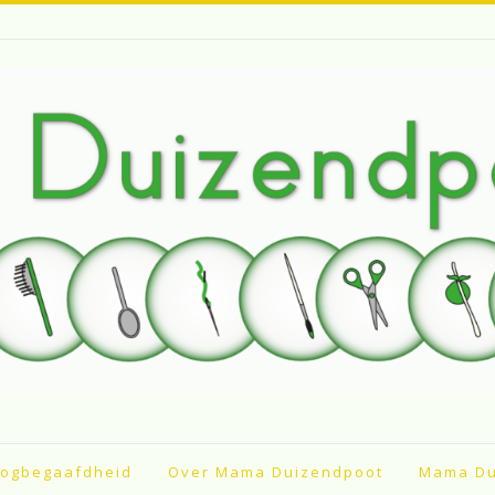
ogbegaafdheid
Over Mama Duizendpoot
Mama Du