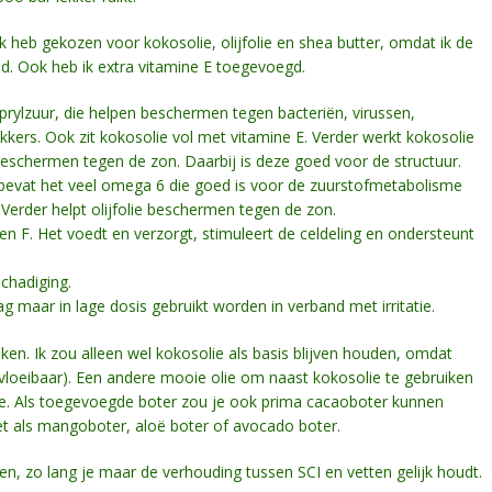
Ik heb gekozen voor kokosolie, olijfolie en shea butter, omdat ik de
d. Ook heb ik extra vitamine E toegevoegd.
aprylzuur, die helpen beschermen tegen bacteriën, virussen,
kers. Ook zit kokosolie vol met vitamine E. Verder werkt kokosolie
beschermen tegen de zon. Daarbij is deze goed voor de structuur.
 Ook bevat het veel omega 6 die goed is voor de zuurstofmetabolisme
. Verder helpt olijfolie beschermen tegen de zon.
E en F. Het voedt en verzorgt, stimuleert de celdeling en ondersteunt
schadiging.
ag maar in lage dosis gebruikt worden in verband met irritatie.
ken. Ik zou alleen wel kokosolie als basis blijven houden, omdat
 vloeibaar). Een andere mooie olie om naast kokosolie te gebruiken
olie. Als toegevoegde boter zou je ook prima cacaoboter kunnen
t als mangoboter, aloë boter of avocado boter.
n, zo lang je maar de verhouding tussen SCI en vetten gelijk houdt.