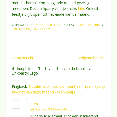
met dit thema? Kom volgende maand gezellig
meedoen. Deze linkparty vind je straks
hier
. Ook dit
feestje blijft open tot het einde van de maand.
GEPLAATST IN
MAMA KNUTSELT
GETAGD
DIY
,
FAVORIET
,
KNUTSELEN
,
LINKPARTY
Bericht
Vorig bericht
Volgend bericht
navigatie
4 thoughts on “
De favorieten van de Creatieve
Linkparty: Lego
”
Pingback:
Houder voor foto's of kaartjes, mijn linkparty
favoriet van deze maand - Webkonijn
Elsa
28 februari 2021 om 8:45 am
Superleuk allemaal. Echt een inspirerend