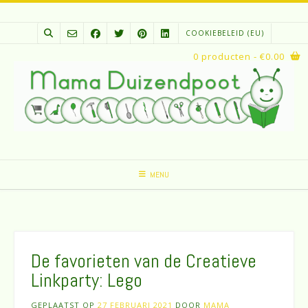
Spring
naar
COOKIEBELEID (EU)
inhoud
0 producten
- €0.00
MENU
De favorieten van de Creatieve
Linkparty: Lego
GEPLAATST OP
27 FEBRUARI 2021
DOOR
MAMA