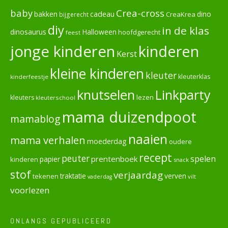
baby
Crea-cross
cadeau
dino
bakken
CreaKrea
bijgerecht
diy
in de klas
dinosaurus
Halloween
hoofdgerecht
feest
jonge kinderen
kinderen
Kerst
kleine kinderen
kleuter
kleuterklas
kinderfeestje
knutselen
Linkparty
lezen
kleuters
kleuterschool
mama duizendpoot
mamablog
naaien
mama verhalen
moederdag
oudere
recept
peuter
spelen
prentenboek
papier
kinderen
snack
stof
verjaardag
verven
tekenen
traktatie
vilt
vaderdag
voorlezen
ONLANGS GEPUBLICEERD