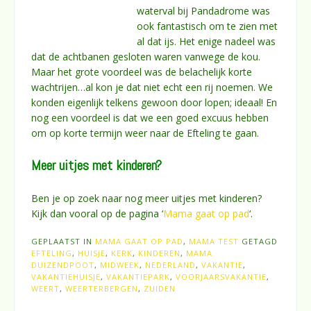
waterval bij Pandadrome was
ook fantastisch om te zien met
al dat ijs. Het enige nadeel was
dat de achtbanen gesloten waren vanwege de kou.
Maar het grote voordeel was de belachelijk korte
wachtrijen…al kon je dat niet echt een rij noemen. We
konden eigenlijk telkens gewoon door lopen; ideaal! En
nog een voordeel is dat we een goed excuus hebben
om op korte termijn weer naar de Efteling te gaan.
Meer uitjes met kinderen?
Ben je op zoek naar nog meer uitjes met kinderen?
Kijk dan vooral op de pagina ‘
Mama gaat op pad
‘.
GEPLAATST IN
MAMA GAAT OP PAD
,
MAMA TEST
GETAGD
EFTELING
,
HUISJE
,
KERK
,
KINDEREN
,
MAMA
DUIZENDPOOT
,
MIDWEEK
,
NEDERLAND
,
VAKANTIE
,
VAKANTIEHUISJE
,
VAKANTIEPARK
,
VOORJAARSVAKANTIE
,
WEERT
,
WEERTERBERGEN
,
ZUIDEN