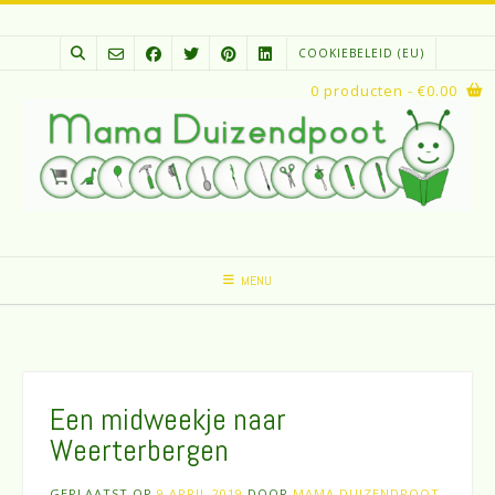
Spring
naar
COOKIEBELEID (EU)
inhoud
0 producten
- €0.00
MENU
Een midweekje naar
Weerterbergen
GEPLAATST OP
9 APRIL 2019
DOOR
MAMA DUIZENDPOOT