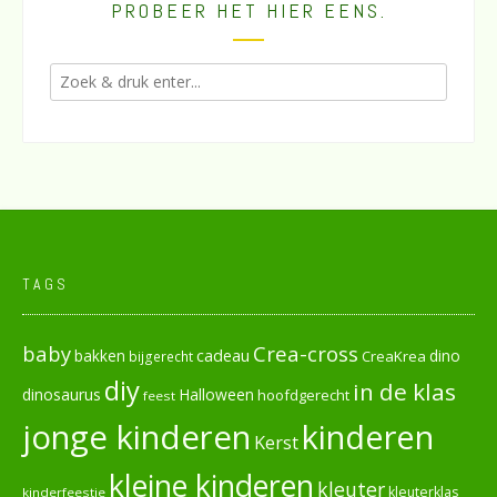
PROBEER HET HIER EENS.
TAGS
baby
Crea-cross
cadeau
dino
bakken
CreaKrea
bijgerecht
diy
in de klas
dinosaurus
Halloween
hoofdgerecht
feest
jonge kinderen
kinderen
Kerst
kleine kinderen
kleuter
kleuterklas
kinderfeestje