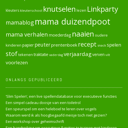
knutselen
Linkparty
lezen
kleuters
kleuterschool
mama duizendpoot
mamablog
naaien
mama verhalen
moederdag
oudere
recept
peuter
spelen
prentenboek
papier
kinderen
snack
stof
verjaardag
verven
tekenen
traktatie
vilt
vaderdag
voorlezen
ONLANGS GEPUBLICEERD
‘Slim Spelen’, een live spellendatabase voor executieve functies
Een simpel cadeau doosje van een toiletrol
Een speurspel om een heleboel te leren over vogels
Waarom werd ik als hoogbegaafd meisje toch niet gezien?
Een workshop over geheimschrift
Een handreiking om executieve functies te trainen met kinderen