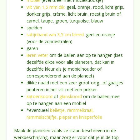
mobiel
(eventueel met muziekdoosje)
vilt van 1,5 mm dik
: geel, oranje, rood, licht grijs,
donker grijs, crème, licht bruin, roestig bruin of
camel, taupe, groen, turquoise, blauw
spelden
satijnband van 3,5 cm breed
: geel en oranje
(voor de zonnestralen)
garen
leren veter
om de ballen aan op te hangen (kies
dezelfde dikte voor alle planeten, dat kan in
dezelfde kleur als je mobielhouder of
corresponderend aan de planeet)
dikke naald met een zeer groot oog…of gaatjes
peuteren in het vilt met een prikker.
katoenkoord
of
glanskoord
om de ballen mee
op te hangen aan een mobiel
*eventueel
belletje, rammelkraal,
rammelschijfje, pieper en knisperfolie
Maak de planeten zoals ze staan beschreven in de
werkbeschrijving, maar zorg er voor dat je in de top