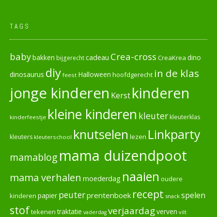
TAGS
baby
Crea-cross
cadeau
dino
bakken
CreaKrea
bijgerecht
diy
in de klas
dinosaurus
Halloween
hoofdgerecht
feest
jonge kinderen
kinderen
Kerst
kleine kinderen
kleuter
kleuterklas
kinderfeestje
knutselen
Linkparty
lezen
kleuters
kleuterschool
mama duizendpoot
mamablog
naaien
mama verhalen
moederdag
oudere
recept
peuter
spelen
prentenboek
papier
kinderen
snack
stof
verjaardag
verven
tekenen
traktatie
vilt
vaderdag