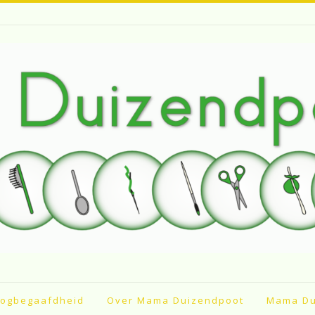
ogbegaafdheid
Over Mama Duizendpoot
Mama Du