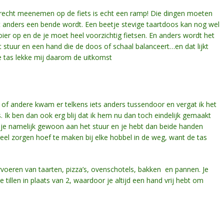
erecht meenemen op de fiets is echt een ramp! Die dingen moeten
t anders een bende wordt. Een beetje stevige taartdoos kan nog wel
er op en de je moet heel voorzichtig fietsen. En anders wordt het
stuur en een hand die de doos of schaal balanceert…en dat lijkt
e tas lekke mij daarom de uitkomst
 of andere kwam er telkens iets anders tussendoor en vergat ik het
s. Ik ben dan ook erg blij dat ik hem nu dan toch eindelijk gemaakt
g je namelijk gewoon aan het stuur en je hebt dan beide handen
zo veel zorgen hoef te maken bij elke hobbel in de weg, want de tas
vervoeren van taarten, pizza’s, ovenschotels, bakken en pannen. Je
tillen in plaats van 2, waardoor je altijd een hand vrij hebt om