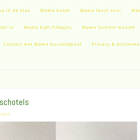
a in de klas
Mama kookt
Mama leest voor
Mam
jkt tv
Mama kijkt filmpjes
Mama luistert muziek
Contact met Mama Duizendpoot
Privacy & disclaime
nschotels
POOT