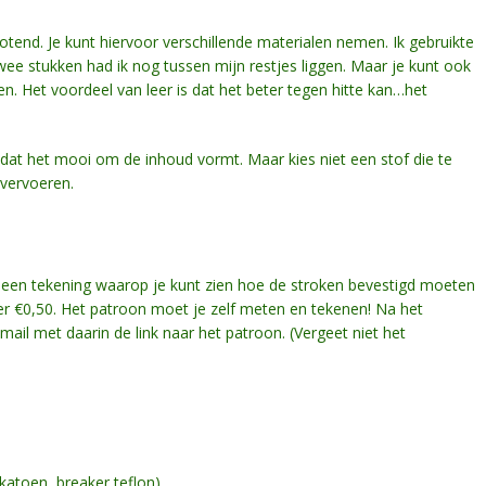
end. Je kunt hiervoor verschillende materialen nemen. Ik gebruikte
wee stukken had ik nog tussen mijn restjes liggen. Maar je kunt ook
en. Het voordeel van leer is dat het beter tegen hitte kan…het
 zodat het mooi om de inhoud vormt. Maar kies niet een stof die te
t vervoeren.
 een tekening waarop je kunt zien hoe de stroken bevestigd moeten
ier €0,50. Het patroon moet je zelf meten en tekenen! Na het
mail met daarin de link naar het patroon. (Vergeet niet het
 katoen, breaker teflon)