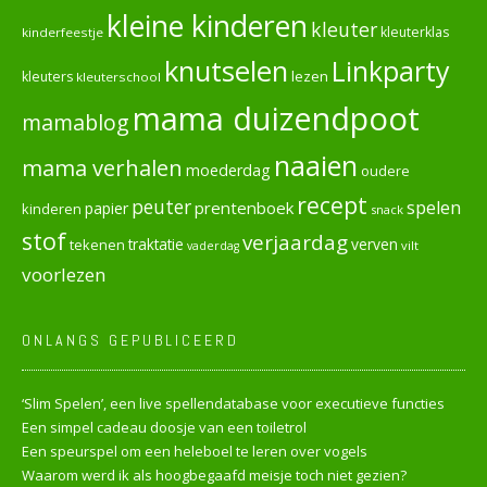
kleine kinderen
kleuter
kleuterklas
kinderfeestje
knutselen
Linkparty
lezen
kleuters
kleuterschool
mama duizendpoot
mamablog
naaien
mama verhalen
moederdag
oudere
recept
peuter
spelen
prentenboek
papier
kinderen
snack
stof
verjaardag
verven
tekenen
traktatie
vilt
vaderdag
voorlezen
ONLANGS GEPUBLICEERD
‘Slim Spelen’, een live spellendatabase voor executieve functies
Een simpel cadeau doosje van een toiletrol
Een speurspel om een heleboel te leren over vogels
Waarom werd ik als hoogbegaafd meisje toch niet gezien?