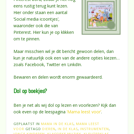
eens rustig terug kunt lezen.
Hier onder staan een aantal
‘Social media icoontjes’,
waaronder ook die van
Pinterest. Hier kun je op klikken
om te pinnen.
Maar misschien wil je dit bericht gewoon delen, dan
kun je natuurlijk ook een van de andere opties kiezen…
zoals Facebook, Twitter en LinkdIn.
Bewaren en delen wordt enorm gewaardeerd.
Dol op boekjes?
Ben je net als wij dol op lezen en voorlezen? Kijk dan
ook even op de leespagina
‘Mama leest voor’
.
GEPLAATST IN
MAMA IN DE KLAS
,
MAMA LEEST
VOOR
GETAGD
DIEREN
,
IN DE KLAS
,
INSTRUMENTEN
,
JONGE KINDEREN
,
KLASSIEKE MUZIEK
,
KLEUTERKLAS
,