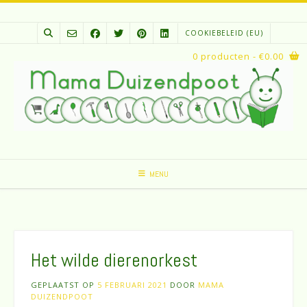
Spring
naar
COOKIEBELEID (EU)
inhoud
0 producten
- €0.00
MENU
Het wilde dierenorkest
GEPLAATST OP
5 FEBRUARI 2021
DOOR
MAMA
DUIZENDPOOT