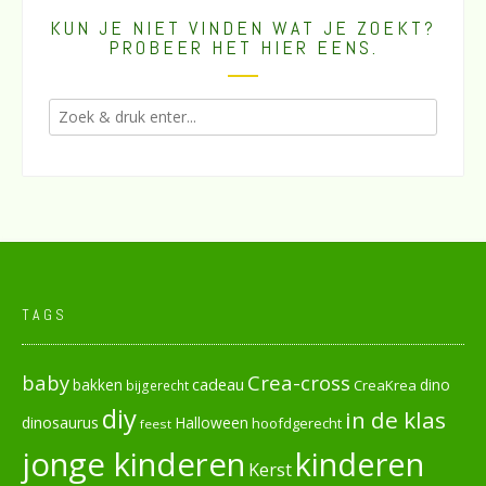
KUN JE NIET VINDEN WAT JE ZOEKT?
PROBEER HET HIER EENS.
TAGS
baby
Crea-cross
cadeau
dino
bakken
CreaKrea
bijgerecht
diy
in de klas
dinosaurus
Halloween
hoofdgerecht
feest
jonge kinderen
kinderen
Kerst