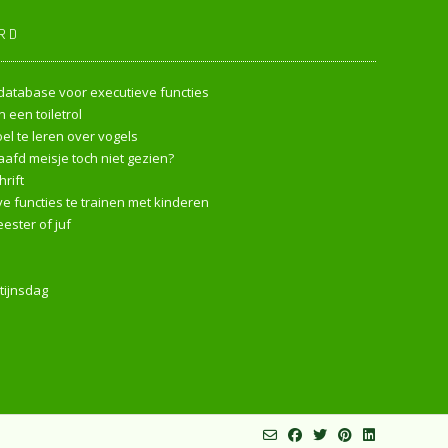
RD
endatabase voor executieve functies
 een toiletrol
l te leren over vogels
afd meisje toch niet gezien?
rift
e functies te trainen met kinderen
ester of juf
tijnsdag