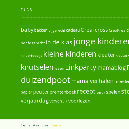
TAGS
baby
Crea-cross
cadeau
d
bakken
CreaKrea
bijgerecht
jonge kindere
in de klas
hoofdgerecht
kleine kinderen
kleuter
kleuterk
kinderfeestje
knutselen
Linkparty
mamablog
lezen
duizendpoot
mama verhalen
moede
recept
st
peuter
spelen
prentenboek
papier
snack
verjaardag
voorlezen
verven
vilt
Tema: Avant van
Kaira