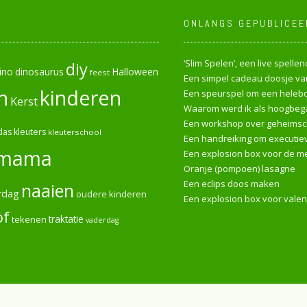
ONLANGS GEPUBLICEE
‘Slim Spelen’, een live spell
diy
ino
dinosaurus
Halloween
feest
Een simpel cadeau doosje van
n
kinderen
Een speurspel om een heleboe
Kerst
Waarom werd ik als hoogbega
Een workshop over geheimsch
las
kleuters
kleuterschool
Een handreiking om executiev
mama
Een explosion box voor de me
Oranje (pompoen) lasagne
Een eclips doos maken
naaien
rdag
oudere kinderen
Een explosion box voor valen
of
tekenen
traktatie
vaderdag