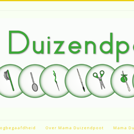
ogbegaafdheid
Over Mama Duizendpoot
Mama Du