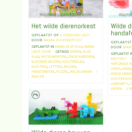
Het wilde dierenorkest
Wilde d
handaf
GEPLAATST OP
5 FEBRUARI 2021
DOOR
MAMA DUIZENDPOOT
GEPLAATS
GEPLAATST IN
MAMA IN DE KLAS
,
MAMA
DOOR
MAM
LEEST VOOR
GETAGD
DIEREN
,
IN DE
GEPLAATST 
KLAS
,
INSTRUMENTEN
,
JONGE KINDEREN
,
KNUTSELT
KLASSIEKE MUZIEK
,
KLEUTERKLAS
,
HAPGRAGE K
KLEUTERS
,
LETTERS
,
MUZIEK
,
GIRAF
,
HAND
PRENTENBOEK
,
PUZZEL
,
WILDE DIEREN
1
JONGE KINDE
REACTIE
KLEUTERSCH
LINKPARTY
,
O
DIEREN
2 R