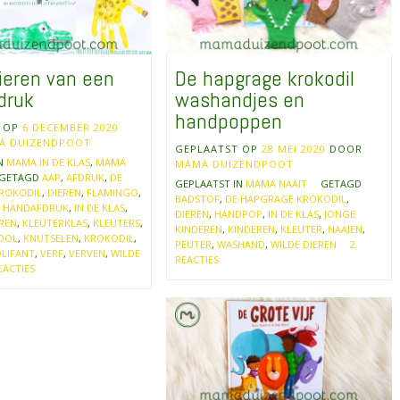
ieren van een
De hapgrage krokodil
druk
washandjes en
handpoppen
T OP
6 DECEMBER 2020
A DUIZENDPOOT
GEPLAATST OP
28 MEI 2020
DOOR
IN
MAMA IN DE KLAS
,
MAMA
MAMA DUIZENDPOOT
GETAGD
AAP
,
AFDRUK
,
DE
GEPLAATST IN
MAMA NAAIT
GETAGD
ROKODIL
,
DIEREN
,
FLAMINGO
,
BADSTOF
,
DE HAPGRAGE KROKODIL
,
,
HANDAFDRUK
,
IN DE KLAS
,
DIEREN
,
HANDPOP
,
IN DE KLAS
,
JONGE
REN
,
KLEUTERKLAS
,
KLEUTERS
,
KINDEREN
,
KINDEREN
,
KLEUTER
,
NAAIEN
,
OOL
,
KNUTSELEN
,
KROKODIL
,
PEUTER
,
WASHAND
,
WILDE DIEREN
2
LIFANT
,
VERF
,
VERVEN
,
WILDE
REACTIES
EACTIES