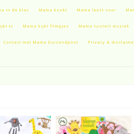
a in de klas
Mama kookt
Mama leest voor
Mam
jkt tv
Mama kijkt filmpjes
Mama luistert muziek
Contact met Mama Duizendpoot
Privacy & disclaime