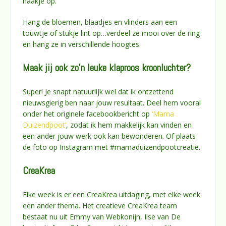
haakje op.
Hang de bloemen, blaadjes en vlinders aan een
touwtje of stukje lint op…verdeel ze mooi over de ring
en hang ze in verschillende hoogtes.
Maak jij ook zo’n leuke klaproos kroonluchter
?
Super! Je snapt natuurlijk wel dat ik ontzettend
nieuwsgierig ben naar jouw resultaat. Deel hem vooral
onder het originele facebookbericht op
‘Mama
Duizendpoot’
, zodat ik hem makkelijk kan vinden en
een ander jouw werk ook kan bewonderen. Of plaats
de foto op Instagram met #mamaduizendpootcreatie.
CreaKrea
Elke week is er een CreaKrea uitdaging, met elke week
een ander thema. Het creatieve CreaKrea team
bestaat nu uit Emmy van Webkonijn, Ilse van De