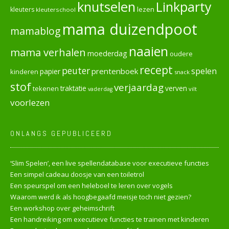
knutselen
Linkparty
lezen
kleuters
kleuterschool
mama duizendpoot
mamablog
naaien
mama verhalen
moederdag
oudere
recept
peuter
spelen
prentenboek
papier
kinderen
snack
stof
verjaardag
verven
tekenen
traktatie
vilt
vaderdag
voorlezen
ONLANGS GEPUBLICEERD
‘Slim Spelen’, een live spellendatabase voor executieve functies
Een simpel cadeau doosje van een toiletrol
Een speurspel om een heleboel te leren over vogels
Waarom werd ik als hoogbegaafd meisje toch niet gezien?
Een workshop over geheimschrift
Een handreiking om executieve functies te trainen met kinderen