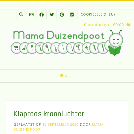
Spring
naar
COOKIEBELEID (EU)
inhoud
0 producten
- €0.00
MENU
Klaproos kroonluchter
GEPLAATST OP
13 SEPTEMBER 2020
DOOR
MAMA
DUIZENDPOOT