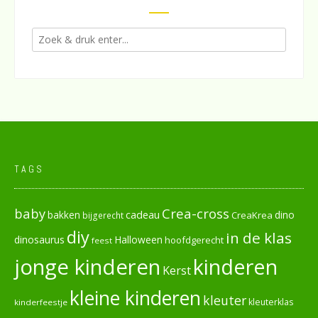
TAGS
baby
Crea-cross
cadeau
dino
bakken
CreaKrea
bijgerecht
diy
in de klas
dinosaurus
Halloween
hoofdgerecht
feest
jonge kinderen
kinderen
Kerst
kleine kinderen
kleuter
kleuterklas
kinderfeestje