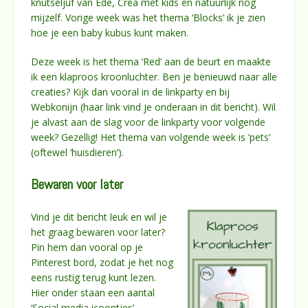
knutseljuf van Ede, Crea met kids en natuurlijk nog
mijzelf. Vorige week was het thema ‘Blocks’ ik je zien
hoe je een baby kubus kunt maken.
Deze week is het thema ‘Red’ aan de beurt en maakte
ik een klaproos kroonluchter. Ben je benieuwd naar alle
creaties? Kijk dan vooral in de linkparty en bij
Webkonijn (haar link vind je onderaan in dit bericht). Wil
je alvast aan de slag voor de linkparty voor volgende
week? Gezellig! Het thema van volgende week is ‘pets’
(oftewel ‘huisdieren’).
Bewaren voor later
Vind je dit bericht leuk en wil je
het graag bewaren voor later?
Pin hem dan vooral op je
Pinterest bord, zodat je het nog
eens rustig terug kunt lezen.
Hier onder staan een aantal
‘Social media icoontjes’,