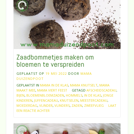
Zaadbommetjes maken om
bloemen te verspreiden
GEPLAATST OP
19 MEI 2022
DOOR
MAMA
DUIZENDPOOT
GEPLAATST IN
MAMA IN DE KLAS
,
MAMA KNUTSELT
,
MAMA
MAAKT MEE
,
MAMA VIERT FEEST
GETAGD
AFSCHEIDSCADEAU
,
BIJEN
,
BLOEMENBLOEMZADEN
,
HOMMELS
,
IN DE KLAS
,
JONGE
KINDEREN
,
JUFFENCADEAU
,
KNUTSELEN
,
MEESTERCADEAU
,
MOEDERDAG
,
VLINDER
,
VLINDERS
,
ZADEN
,
ZWEEFVLIEG
LAAT
EEN REACTIE ACHTER