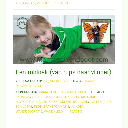
VERJAARDAG
,
VLINDER
1 REACTIE
Een roldoek (van rups naar vlinder)
GEPLAATST OP
24 JANUARI 2019
DOOR
MAMA
DUIZENDPOOT
GEPLAATST IN
MAMA IN DE KLAS
,
MAMA NAAIT
GETAGD
BADSTOF
,
CREA-CROSS
,
DOEK
,
LINKPARTY
,
MOTORIEK
,
MOTORISCH
,
NAAIEN
,
OPBERGKLEED
,
ROLDOEK
,
ROLLEN
,
RUPS
,
SCHILDERIJ
,
STOF
,
TRANSFORMATIE
,
VLINDER
,
WANDDECORATIE
,
WANDKLEED
1 REACTIE