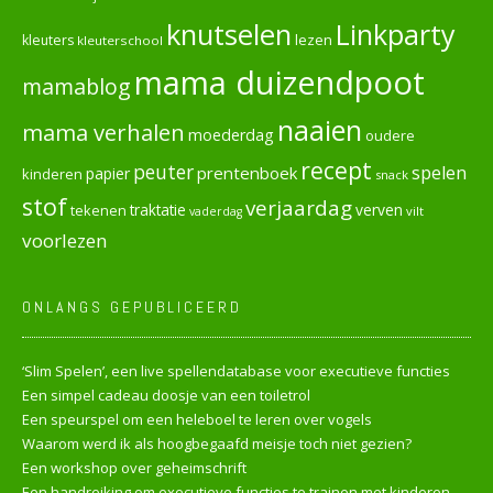
knutselen
Linkparty
lezen
kleuters
kleuterschool
mama duizendpoot
mamablog
naaien
mama verhalen
moederdag
oudere
recept
peuter
spelen
prentenboek
papier
kinderen
snack
stof
verjaardag
verven
tekenen
traktatie
vilt
vaderdag
voorlezen
ONLANGS GEPUBLICEERD
‘Slim Spelen’, een live spellendatabase voor executieve functies
Een simpel cadeau doosje van een toiletrol
Een speurspel om een heleboel te leren over vogels
Waarom werd ik als hoogbegaafd meisje toch niet gezien?
Een workshop over geheimschrift
Een handreiking om executieve functies te trainen met kinderen