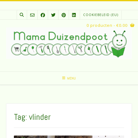
Spring
naar
COOKIEBELEID (EU)
inhoud
0 producten
- €0.00
MENU
Tag:
vlinder