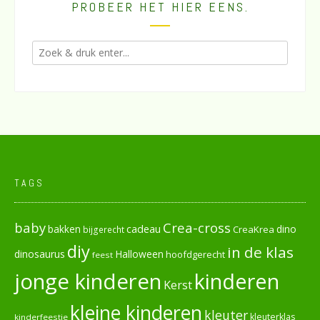
PROBEER HET HIER EENS.
TAGS
baby
Crea-cross
cadeau
dino
bakken
CreaKrea
bijgerecht
diy
in de klas
dinosaurus
Halloween
hoofdgerecht
feest
jonge kinderen
kinderen
Kerst
kleine kinderen
kleuter
kleuterklas
kinderfeestje