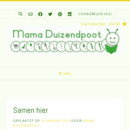
Spring
naar
COOKIEBELEID (EU)
inhoud
0 producten
- €0.00
MENU
Samen hier
GEPLAATST OP
10 JANUARI 2020
DOOR
MAMA
DUIZENDPOOT