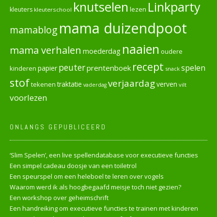
knutselen
Linkparty
lezen
kleuters
kleuterschool
mama duizendpoot
mamablog
naaien
mama verhalen
moederdag
oudere
recept
peuter
spelen
prentenboek
papier
kinderen
snack
stof
verjaardag
verven
tekenen
traktatie
vilt
vaderdag
voorlezen
ONLANGS GEPUBLICEERD
‘Slim Spelen’, een live spellendatabase voor executieve functies
Een simpel cadeau doosje van een toiletrol
Een speurspel om een heleboel te leren over vogels
Waarom werd ik als hoogbegaafd meisje toch niet gezien?
Een workshop over geheimschrift
Een handreiking om executieve functies te trainen met kinderen