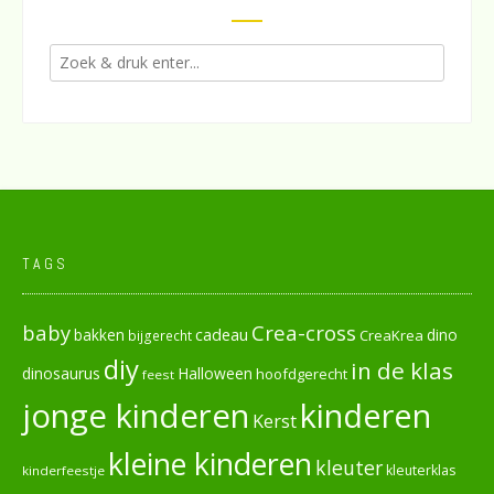
TAGS
baby
Crea-cross
cadeau
dino
bakken
CreaKrea
bijgerecht
diy
in de klas
dinosaurus
Halloween
hoofdgerecht
feest
jonge kinderen
kinderen
Kerst
kleine kinderen
kleuter
kleuterklas
kinderfeestje