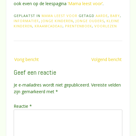
ook even op de leespagina
‘Mama leest voor’
.
GEPLAATST IN
MAMA LEEST VOOR
GETAGD
AARDE
,
BABY
,
INFORMATIEF
,
JONGE KINDEREN
,
JONGE OUDERS
,
KLEINE
KINDEREN
,
KRAAMCADEAU
,
PRENTENBOEK
,
VOORLEZEN
Bericht
Vorig bericht
Volgend bericht
navigatie
Geef een reactie
Je e-mailadres wordt niet gepubliceerd.
Vereiste velden
zijn gemarkeerd met
*
Reactie
*