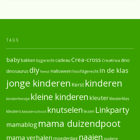
TAGS
baby
Crea-cross
cadeau
dino
bakken
CreaKrea
bijgerecht
diy
in de klas
dinosaurus
Halloween
hoofdgerecht
feest
jonge kinderen
kinderen
Kerst
kleine kinderen
kleuter
kleuterklas
kinderfeestje
knutselen
Linkparty
lezen
kleuters
kleuterschool
mama duizendpoot
mamablog
naaien
mama verhalen
moederdag
oudere