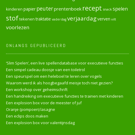
recept
peuter
spelen
prentenboek
papier
kinderen
snack
stof
verjaardag
verven
tekenen
traktatie
vilt
vaderdag
voorlezen
ONLANGS GEPUBLICEERD
‘Slim Spelen’, een live spellendatabase voor executieve functies
Een simpel cadeau doosje van een toiletrol
Een speurspel om een heleboel te leren over vogels
Waarom werd ik als hoogbegaafd meisje toch niet gezien?
Een workshop over geheimschrift
Een handreiking om executieve functies te trainen met kinderen
Een explosion box voor de meester of juf
Oranje (pompoen) lasagne
Een eclips doos maken
Een explosion box voor valentijnsdag