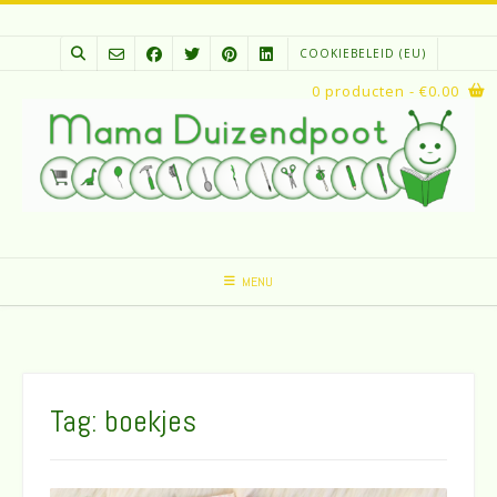
Spring
naar
COOKIEBELEID (EU)
inhoud
0 producten
- €0.00
MENU
Tag:
boekjes