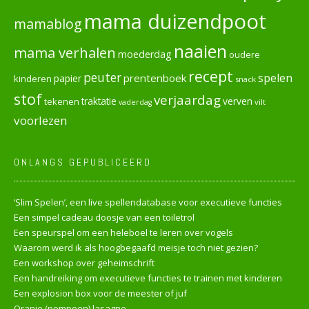
mama duizendpoot
mamablog
naaien
mama verhalen
moederdag
oudere
recept
peuter
spelen
prentenboek
papier
kinderen
snack
stof
verjaardag
verven
tekenen
traktatie
vilt
vaderdag
voorlezen
ONLANGS GEPUBLICEERD
‘Slim Spelen’, een live spellendatabase voor executieve functies
Een simpel cadeau doosje van een toiletrol
Een speurspel om een heleboel te leren over vogels
Waarom werd ik als hoogbegaafd meisje toch niet gezien?
Een workshop over geheimschrift
Een handreiking om executieve functies te trainen met kinderen
Een explosion box voor de meester of juf
Oranje (pompoen) lasagne