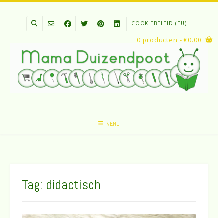
Spring
naar
COOKIEBELEID (EU)
inhoud
0 producten
- €0.00
MENU
Tag:
didactisch