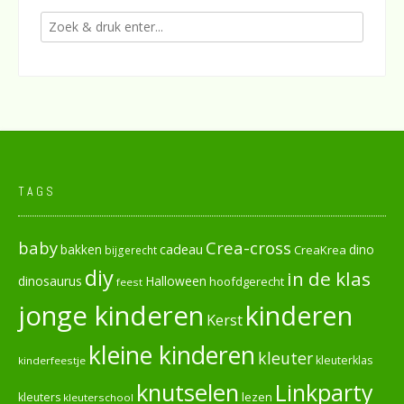
TAGS
baby
Crea-cross
cadeau
dino
bakken
CreaKrea
bijgerecht
diy
in de klas
dinosaurus
Halloween
hoofdgerecht
feest
jonge kinderen
kinderen
Kerst
kleine kinderen
kleuter
kleuterklas
kinderfeestje
knutselen
Linkparty
lezen
kleuters
kleuterschool