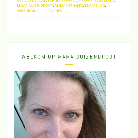
GEBOORTE
,
HULP
,
KENNIS
,
KRAAMBED
,
KRAAMHULP
,
LEREN
,
MAMA DUIZENDPOOT
,
MAMA VERHALEN
,
MAMABLOG
,
VERZORGING
2 REACTIES
WELKOM OP MAMA DUIZENDPOOT