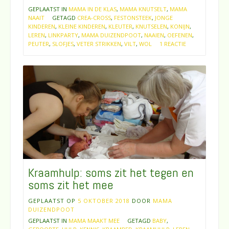
GEPLAATST IN
MAMA IN DE KLAS
,
MAMA KNUTSELT
,
MAMA
NAAIT
GETAGD
CREA-CROSS
,
FESTONSTEEK
,
JONGE
KINDEREN
,
KLEINE KINDEREN
,
KLEUTER
,
KNUTSELEN
,
KONIJN
,
LEREN
,
LINKPARTY
,
MAMA DUIZENDPOOT
,
NAAIEN
,
OEFENEN
,
PEUTER
,
SLOFJES
,
VETER STRIKKEN
,
VILT
,
WOL
1 REACTIE
Kraamhulp: soms zit het tegen en
soms zit het mee
GEPLAATST OP
5 OKTOBER 2018
DOOR
MAMA
DUIZENDPOOT
GEPLAATST IN
MAMA MAAKT MEE
GETAGD
BABY
,