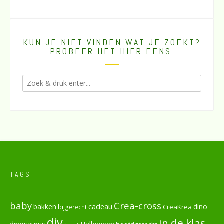
KUN JE NIET VINDEN WAT JE ZOEKT?
PROBEER HET HIER EENS.
TAGS
baby
Crea-cross
cadeau
dino
bakken
CreaKrea
bijgerecht
diy
in de klas