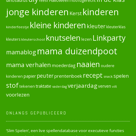
dinosaurus
Halloween
hoofdgerecht
feest
jonge kinderen
kinderen
Kerst
kleine kinderen
kleuter
kleuterklas
kinderfeestje
knutselen
Linkparty
lezen
kleuters
kleuterschool
mama duizendpoot
mamablog
naaien
mama verhalen
moederdag
oudere
recept
peuter
spelen
prentenboek
papier
kinderen
snack
stof
verjaardag
verven
tekenen
traktatie
vilt
vaderdag
voorlezen
ONLANGS GEPUBLICEERD
‘Slim Spelen’, een live spellendatabase voor executieve functies