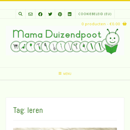
Spring
naar
COOKIEBELEID (EU)
inhoud
0 producten
- €0.00
MENU
Tag:
leren