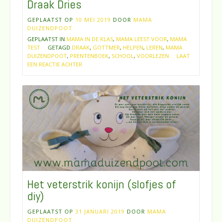
Draak Dries
GEPLAATST OP
10 MEI 2019
DOOR
MAMA
DUIZENDPOOT
GEPLAATST IN
MAMA IN DE KLAS
,
MAMA LEEST VOOR
,
MAMA
TEST
GETAGD
DRAAK
,
GOTTMER
,
HELPEN
,
LEREN
,
MAMA
DUIZENDPOOT
,
PRENTENBOEK
,
SCHOOL
,
VOORLEZEN
LAAT
EEN REACTIE ACHTER
Het veterstrik konijn (slofjes of
diy)
GEPLAATST OP
31 JANUARI 2019
DOOR
MAMA
DUIZENDPOOT