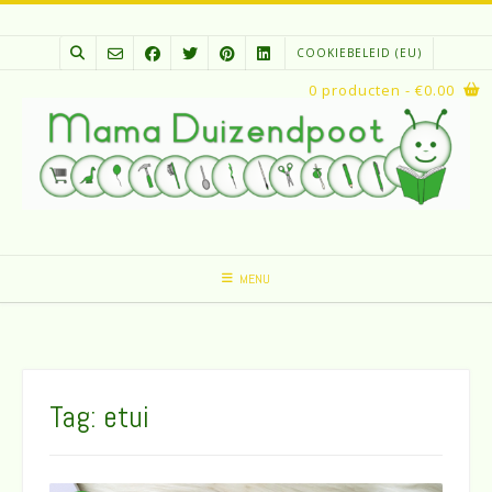
Spring
naar
COOKIEBELEID (EU)
inhoud
0 producten
- €0.00
MENU
Tag:
etui