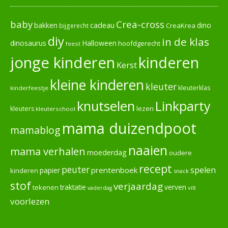
baby
Crea-cross
cadeau
dino
bakken
CreaKrea
bijgerecht
diy
in de klas
dinosaurus
Halloween
hoofdgerecht
feest
jonge kinderen
kinderen
Kerst
kleine kinderen
kleuter
kleuterklas
kinderfeestje
knutselen
Linkparty
lezen
kleuters
kleuterschool
mama duizendpoot
mamablog
naaien
mama verhalen
moederdag
oudere
recept
peuter
spelen
prentenboek
papier
kinderen
snack
stof
verjaardag
verven
tekenen
traktatie
vilt
vaderdag
voorlezen