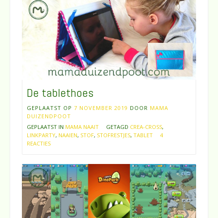
De tablethoes
GEPLAATST OP
7 NOVEMBER 2019
DOOR
MAMA
DUIZENDPOOT
GEPLAATST IN
MAMA NAAIT
GETAGD
CREA-CROSS
,
LINKPARTY
,
NAAIEN
,
STOF
,
STOFRESTJES
,
TABLET
4
REACTIES