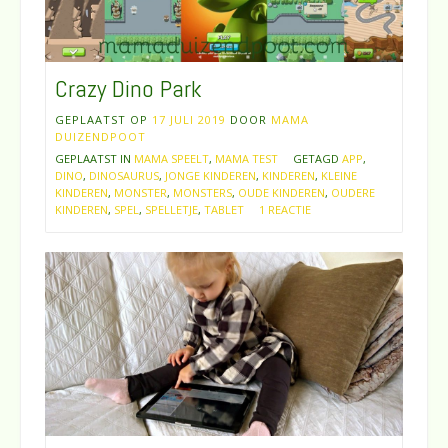
Crazy Dino Park
GEPLAATST OP
17 JULI 2019
DOOR
MAMA
DUIZENDPOOT
GEPLAATST IN
MAMA SPEELT
,
MAMA TEST
GETAGD
APP
,
DINO
,
DINOSAURUS
,
JONGE KINDEREN
,
KINDEREN
,
KLEINE
KINDEREN
,
MONSTER
,
MONSTERS
,
OUDE KINDEREN
,
OUDERE
KINDEREN
,
SPEL
,
SPELLETJE
,
TABLET
1 REACTIE