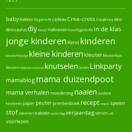
TAGS
baby
Crea-cross
cadeau
dino
bakken
CreaKrea
bijgerecht
diy
in de klas
dinosaurus
Halloween
hoofdgerecht
feest
jonge kinderen
kinderen
Kerst
kleine kinderen
kleuter
kleuterklas
kinderfeestje
knutselen
Linkparty
lezen
kleuters
kleuterschool
mama duizendpoot
mamablog
naaien
mama verhalen
moederdag
oudere
recept
peuter
spelen
prentenboek
papier
kinderen
snack
stof
verjaardag
verven
tekenen
traktatie
vilt
vaderdag
voorlezen