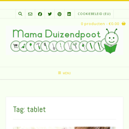
Spring
naar
COOKIEBELEID (EU)
inhoud
0 producten
- €0.00
MENU
Tag:
tablet