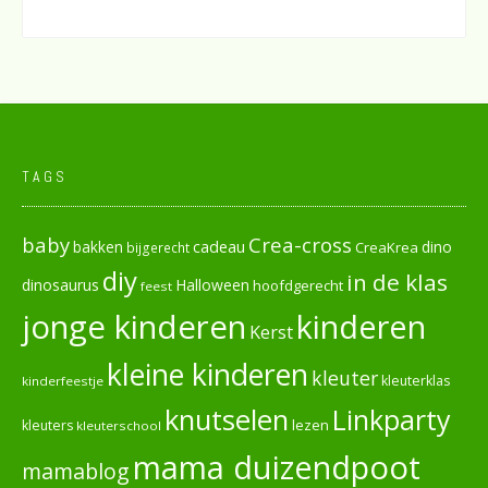
TAGS
baby
Crea-cross
cadeau
dino
bakken
CreaKrea
bijgerecht
diy
in de klas
dinosaurus
Halloween
hoofdgerecht
feest
jonge kinderen
kinderen
Kerst
kleine kinderen
kleuter
kleuterklas
kinderfeestje
knutselen
Linkparty
lezen
kleuters
kleuterschool
mama duizendpoot
mamablog