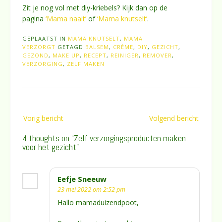
Zit je nog vol met diy-kriebels? Kijk dan op de
pagina
‘Mama naait’
of
‘Mama knutselt’
.
GEPLAATST IN
MAMA KNUTSELT
,
MAMA
VERZORGT
GETAGD
BALSEM
,
CRÈME
,
DIY
,
GEZICHT
,
GEZOND
,
MAKE UP
,
RECEPT
,
REINIGER
,
REMOVER
,
VERZORGING
,
ZELF MAKEN
Bericht
Vorig bericht
Volgend bericht
navigatie
4 thoughts on “
Zelf verzorgingsproducten maken
voor het gezicht
”
Eefje Sneeuw
23 mei 2022 om 2:52 pm
Hallo mamaduizendpoot,