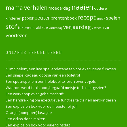
naaien
mama verhalen
moederdag
oudere
recept
peuter
spelen
prentenboek
papier
kinderen
snack
stof
verjaardag
verven
tekenen
traktatie
vilt
vaderdag
voorlezen
ONLANGS GEPUBLICEERD
‘Slim Spelen’, een live spellendatabase voor executieve functies
Een simpel cadeau doosje van een toiletrol
Een speurspel om een heleboel te leren over vogels
Waarom werd ik als hoogbegaafd meisje toch niet gezien?
Een workshop over geheimschrift
Een handreiking om executieve functies te trainen met kinderen
Een explosion box voor de meester of juf
Oranje (pompoen) lasagne
Een eclips doos maken
Een explosion box voor valentijnsdag