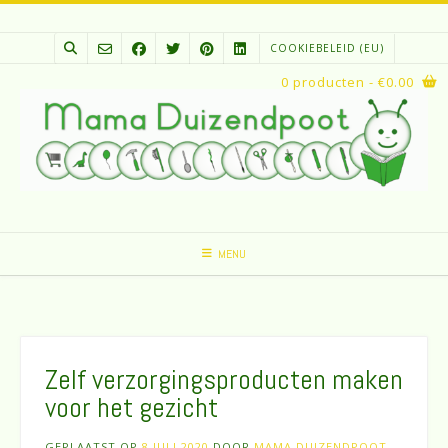
Spring
naar
COOKIEBELEID (EU)
inhoud
0 producten
- €0.00
MENU
Zelf verzorgingsproducten maken
voor het gezicht
GEPLAATST OP
8 JULI 2020
DOOR
MAMA DUIZENDPOOT