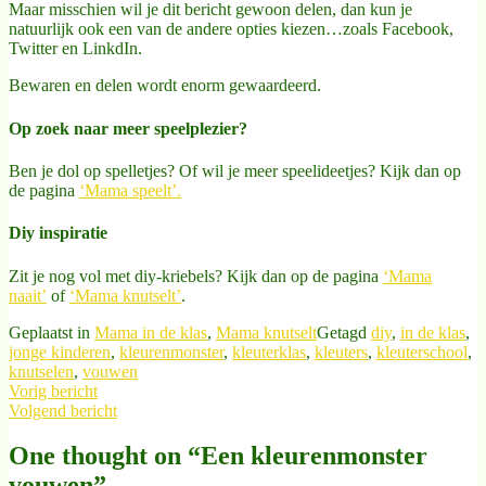
Maar misschien wil je dit bericht gewoon delen, dan kun je
natuurlijk ook een van de andere opties kiezen…zoals Facebook,
Twitter en LinkdIn.
Bewaren en delen wordt enorm gewaardeerd.
Op zoek naar meer speelplezier?
Ben je dol op spelletjes? Of wil je meer speelideetjes? Kijk dan op
de pagina
‘Mama speelt’.
Diy inspiratie
Zit je nog vol met diy-kriebels? Kijk dan op de pagina
‘Mama
naait’
of
‘Mama knutselt’
.
Geplaatst in
Mama in de klas
,
Mama knutselt
Getagd
diy
,
in de klas
,
jonge kinderen
,
kleurenmonster
,
kleuterklas
,
kleuters
,
kleuterschool
,
knutselen
,
vouwen
Bericht
Vorig bericht
navigatie
Volgend bericht
One thought on “
Een kleurenmonster
vouwen
”