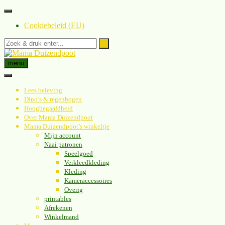
Spring
naar
Cookiebeleid (EU)
inhoud
menu
Lees beleving
Dino’s & regenbogen
Hoogbegaafdheid
Over Mama Duizendpoot
Mama Duizendpoot’s winkeltje
Mijn account
Naai patronen
Speelgoed
Verkleedkleding
Kleding
Kameraccessoires
Overig
printables
Afrekenen
Winkelmand