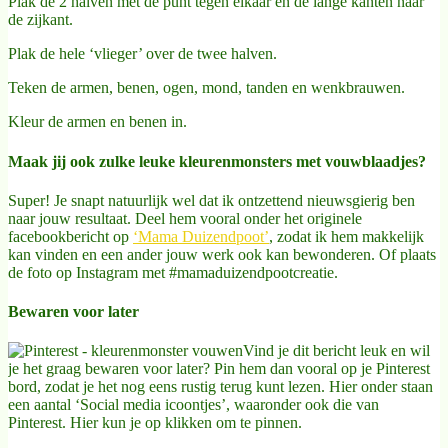
Plak de 2 halven met de punt tegen elkaar en de lange kanten naar
de zijkant.
Plak de hele ‘vlieger’ over de twee halven.
Teken de armen, benen, ogen, mond, tanden en wenkbrauwen.
Kleur de armen en benen in.
Maak jij ook zulke leuke kleurenmonsters met vouwblaadjes?
Super! Je snapt natuurlijk wel dat ik ontzettend nieuwsgierig ben
naar jouw resultaat. Deel hem vooral onder het originele
facebookbericht op
‘Mama Duizendpoot’
, zodat ik hem makkelijk
kan vinden en een ander jouw werk ook kan bewonderen. Of plaats
de foto op Instagram met #mamaduizendpootcreatie.
Bewaren voor later
Vind je dit bericht leuk en wil
je het graag bewaren voor later? Pin hem dan vooral op je Pinterest
bord, zodat je het nog eens rustig terug kunt lezen. Hier onder staan
een aantal ‘Social media icoontjes’, waaronder ook die van
Pinterest. Hier kun je op klikken om te pinnen.