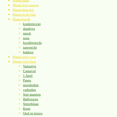
Mama naait
Mama leert naaien
Mama knutselt
Mama in de klas
Mama kookt
kinderrecept
drankjes
snack
soep
hoofdgerecht
nagerecht
bakken
Mama leest voor
Mama viert feest
Valentijn
Carnaval
1 April
Pasen
moederdag
vaderdag
Sint maarten
Halloween
Sinterklaas
Kerst
Oud en nieuw