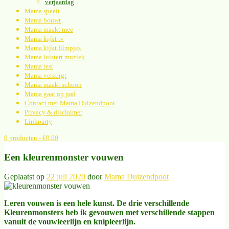
verjaardag
Mama speelt
Mama bouwt
Mama maakt mee
Mama kijkt tv
Mama kijkt filmpjes
Mama luistert muziek
Mama test
Mama verzorgt
Mama maakt schoon
Mama gaat op pad
Contact met Mama Duizendpoot
Privacy & disclaimer
Linkparty
0 producten
- €0.00
Een kleurenmonster vouwen
Geplaatst op
22 juli 2020
door
Mama Duizendpoot
Leren vouwen is een hele kunst. De drie verschillende
Kleurenmonsters heb ik gevouwen met verschillende stappen
vanuit de vouwleerlijn en knipleerlijn.