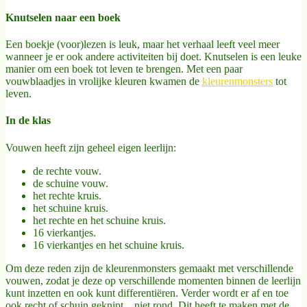
Knutselen naar een boek
Een boekje (voor)lezen is leuk, maar het verhaal leeft veel meer
wanneer je er ook andere activiteiten bij doet. Knutselen is een leuke
manier om een boek tot leven te brengen. Met een paar
vouwblaadjes in vrolijke kleuren kwamen de
kleurenmonsters
tot
leven.
In de klas
Vouwen heeft zijn geheel eigen leerlijn:
de rechte vouw.
de schuine vouw.
het rechte kruis.
het schuine kruis.
het rechte en het schuine kruis.
16 vierkantjes.
16 vierkantjes en het schuine kruis.
Om deze reden zijn de kleurenmonsters gemaakt met verschillende
vouwen, zodat je deze op verschillende momenten binnen de leerlijn
kunt inzetten en ook kunt differentiëren. Verder wordt er af en toe
ook recht of schuin geknipt…niet rond. Dit heeft te maken met de