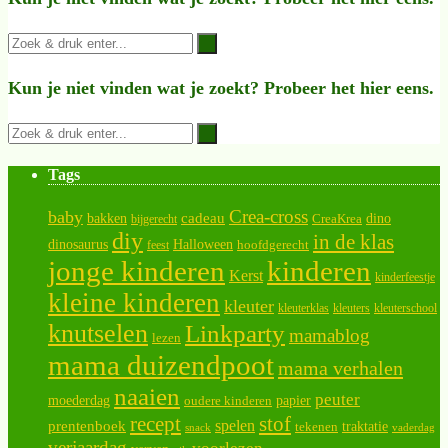
Kun je niet vinden wat je zoekt? Probeer het hier eens.
Tags
Crea-cross
baby
cadeau
bakken
CreaKrea
dino
bijgerecht
diy
in de klas
dinosaurus
Halloween
hoofdgerecht
feest
jonge kinderen
kinderen
Kerst
kinderfeestje
kleine kinderen
kleuter
kleuterklas
kleuters
kleuterschool
knutselen
Linkparty
mamablog
lezen
mama duizendpoot
mama verhalen
naaien
peuter
moederdag
papier
oudere kinderen
recept
stof
spelen
prentenboek
traktatie
tekenen
snack
vaderdag
verjaardag