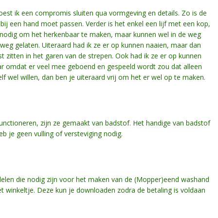
st ik een compromis sluiten qua vormgeving en details. Zo is de
ij een hand moet passen. Verder is het enkel een lijf met een kop,
et nodig om het herkenbaar te maken, maar kunnen wel in de weg
 weg gelaten. Uiteraard had ik ze er op kunnen naaien, maar dan
 zitten in het garen van de strepen. Ook had ik ze er op kunnen
maar omdat er veel mee geboend en gespeeld wordt zou dat alleen
lf wel willen, dan ben je uiteraard vrij om het er wel op te maken.
tioneren, zijn ze gemaakt van badstof. Het handige van badstof
eb je geen vulling of versteviging nodig.
ndelen die nodig zijn voor het maken van de (Mopper)eend washand
t winkeltje. Deze kun je downloaden zodra de betaling is voldaan