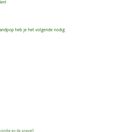
den!
ndpop heb je het volgende nodig:
rondje en de snavel).