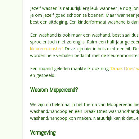
Jezelf wassen is natuurlijk erg leuk wanneer je nog j
je om jezelf goed schoon te boenen. Maar wanneer je
best een uitdaging. Een kinderformaat washand is dan v
Een washand is ook maar een washand, best saai dus. 
sproeier toch niet zo eng is. Ruim een half jaar geled
kleurenmonster’
. Deze zijn hier in huis echt een hit.
worden hele verhalen bedacht met de kleurenmonster
Een maand geleden maakte ik ook nog
‘Draak Dries’
en gespeeld.
Waarom Moppereend?
We zijn nu helemaal in het thema van Moppereend hie
washand/handpop en een Draak Dries washand/handpo
washand/handpop kon maken. Natuurlijk kan ik dat…en 
Vormgeving