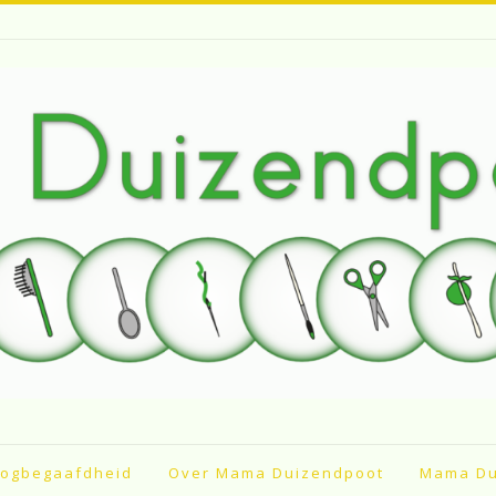
ogbegaafdheid
Over Mama Duizendpoot
Mama Du