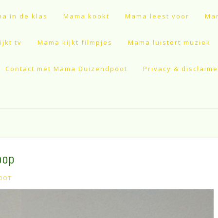
a in de klas
Mama kookt
Mama leest voor
Mam
jkt tv
Mama kijkt filmpjes
Mama luistert muziek
Contact met Mama Duizendpoot
Privacy & disclaime
pop
OOT