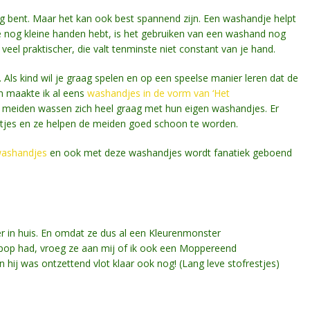
ong bent. Maar het kan ook best spannend zijn. Een washandje helpt
 nog kleine handen hebt, is het gebruiken van een washand nog
eel praktischer, die valt tenminste niet constant van je hand.
Als kind wil je graag spelen en op een speelse manier leren dat de
en maakte ik al eens
washandjes in de vorm van ‘Het
 De meiden wassen zich heel graag met hun eigen washandjes. Er
tjes en ze helpen de meiden goed schoon te worden.
 washandjes
en ook met deze washandjes wordt fanatiek geboend
r in huis. En omdat ze dus al een Kleurenmonster
p had, vroeg ze aan mij of ik ook een Moppereend
hij was ontzettend vlot klaar ook nog! (Lang leve stofrestjes)