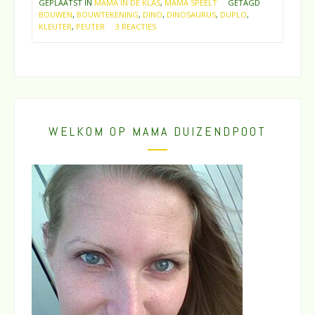
GEPLAATST IN
MAMA IN DE KLAS
,
MAMA SPEELT
GETAGD
BOUWEN
,
BOUWTEKENING
,
DINO
,
DINOSAURUS
,
DUPLO
,
KLEUTER
,
PEUTER
3 REACTIES
WELKOM OP MAMA DUIZENDPOOT