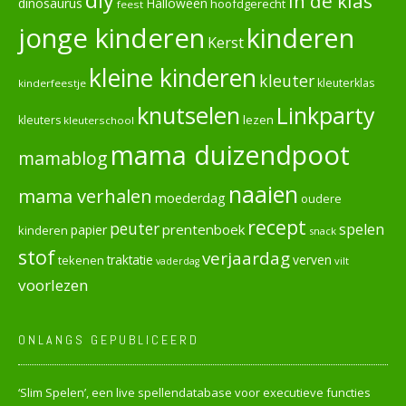
in de klas
dinosaurus
Halloween
hoofdgerecht
feest
jonge kinderen
kinderen
Kerst
kleine kinderen
kleuter
kleuterklas
kinderfeestje
knutselen
Linkparty
lezen
kleuters
kleuterschool
mama duizendpoot
mamablog
naaien
mama verhalen
moederdag
oudere
recept
peuter
spelen
prentenboek
papier
kinderen
snack
stof
verjaardag
verven
tekenen
traktatie
vilt
vaderdag
voorlezen
ONLANGS GEPUBLICEERD
‘Slim Spelen’, een live spellendatabase voor executieve functies