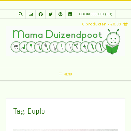
Spring
naar
COOKIEBELEID (EU)
inhoud
0 producten
- €0.00
MENU
Tag:
Duplo