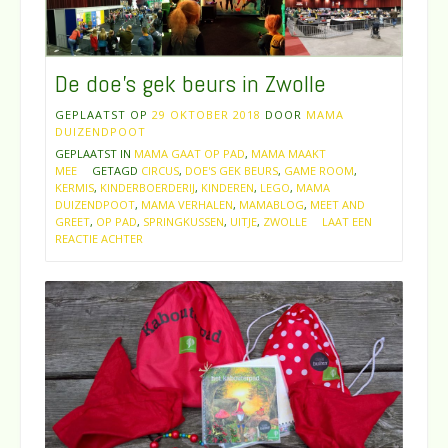
De doe’s gek beurs in Zwolle
GEPLAATST OP
29 OKTOBER 2018
DOOR
MAMA
DUIZENDPOOT
GEPLAATST IN
MAMA GAAT OP PAD
,
MAMA MAAKT
MEE
GETAGD
CIRCUS
,
DOE'S GEK BEURS
,
GAME ROOM
,
KERMIS
,
KINDERBOERDERIJ
,
KINDEREN
,
LEGO
,
MAMA
DUIZENDPOOT
,
MAMA VERHALEN
,
MAMABLOG
,
MEET AND
GREET
,
OP PAD
,
SPRINGKUSSEN
,
UITJE
,
ZWOLLE
LAAT EEN
REACTIE ACHTER