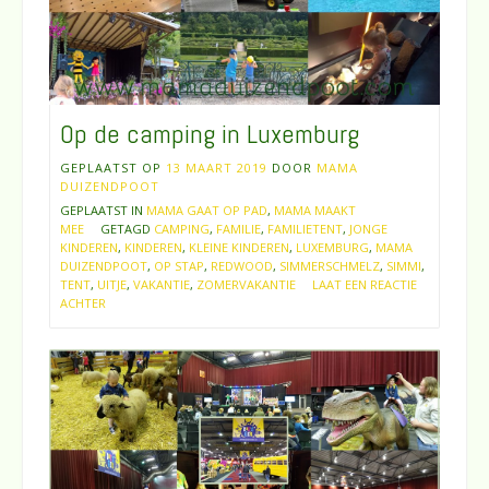
Op de camping in Luxemburg
GEPLAATST OP
13 MAART 2019
DOOR
MAMA
DUIZENDPOOT
GEPLAATST IN
MAMA GAAT OP PAD
,
MAMA MAAKT
MEE
GETAGD
CAMPING
,
FAMILIE
,
FAMILIETENT
,
JONGE
KINDEREN
,
KINDEREN
,
KLEINE KINDEREN
,
LUXEMBURG
,
MAMA
DUIZENDPOOT
,
OP STAP
,
REDWOOD
,
SIMMERSCHMELZ
,
SIMMI
,
TENT
,
UITJE
,
VAKANTIE
,
ZOMERVAKANTIE
LAAT EEN REACTIE
ACHTER