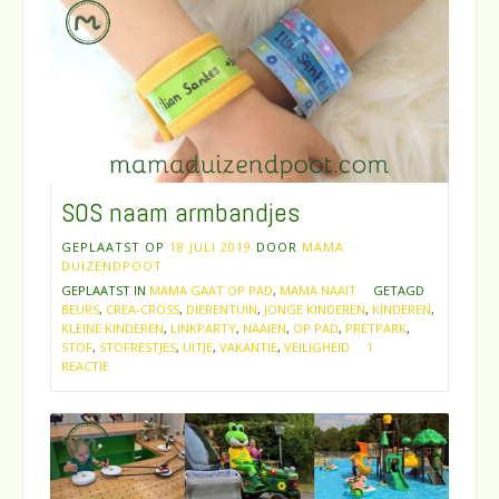
SOS naam armbandjes
GEPLAATST OP
18 JULI 2019
DOOR
MAMA
DUIZENDPOOT
GEPLAATST IN
MAMA GAAT OP PAD
,
MAMA NAAIT
GETAGD
BEURS
,
CREA-CROSS
,
DIERENTUIN
,
JONGE KINDEREN
,
KINDEREN
,
KLEINE KINDEREN
,
LINKPARTY
,
NAAIEN
,
OP PAD
,
PRETPARK
,
STOF
,
STOFRESTJES
,
UITJE
,
VAKANTIE
,
VEILIGHEID
1
REACTIE