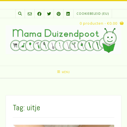
Spring
naar
COOKIEBELEID (EU)
inhoud
0 producten
- €0.00
MENU
Tag:
uitje