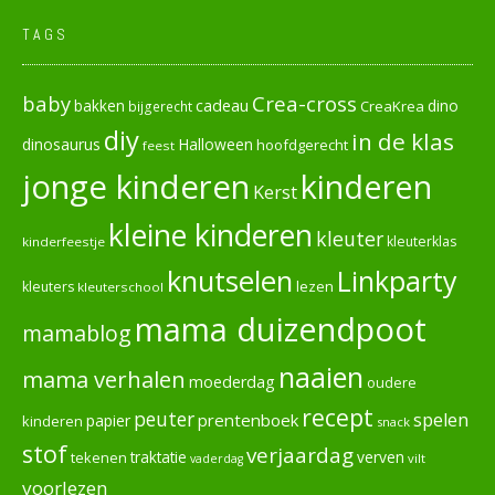
TAGS
baby
Crea-cross
cadeau
dino
bakken
CreaKrea
bijgerecht
diy
in de klas
dinosaurus
Halloween
hoofdgerecht
feest
jonge kinderen
kinderen
Kerst
kleine kinderen
kleuter
kleuterklas
kinderfeestje
knutselen
Linkparty
lezen
kleuters
kleuterschool
mama duizendpoot
mamablog
naaien
mama verhalen
moederdag
oudere
recept
peuter
spelen
prentenboek
papier
kinderen
snack
stof
verjaardag
verven
tekenen
traktatie
vilt
vaderdag
voorlezen