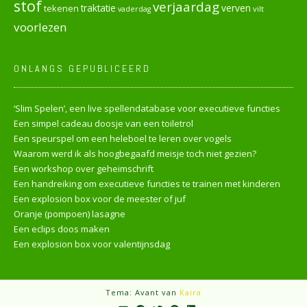
stof
verjaardag
verven
tekenen
traktatie
vilt
vaderdag
voorlezen
ONLANGS GEPUBLICEERD
‘Slim Spelen’, een live spellendatabase voor executieve functies
Een simpel cadeau doosje van een toiletrol
Een speurspel om een heleboel te leren over vogels
Waarom werd ik als hoogbegaafd meisje toch niet gezien?
Een workshop over geheimschrift
Een handreiking om executieve functies te trainen met kinderen
Een explosion box voor de meester of juf
Oranje (pompoen) lasagne
Een eclips doos maken
Een explosion box voor valentijnsdag
Tema: Avant van
Kaira