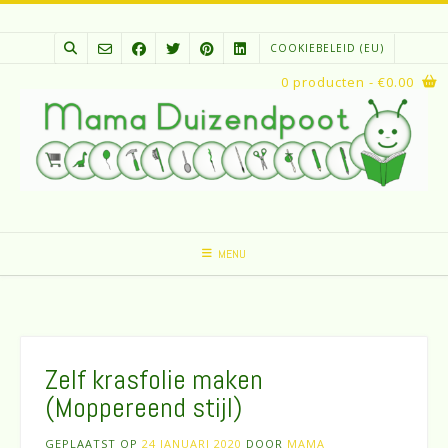
Spring
naar
COOKIEBELEID (EU)
inhoud
0 producten
- €0.00
MENU
Zelf krasfolie maken
(Moppereend stijl)
GEPLAATST OP
24 JANUARI 2020
DOOR
MAMA