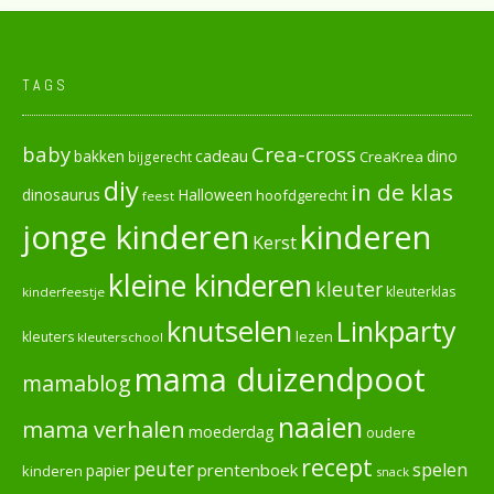
TAGS
baby
Crea-cross
cadeau
dino
bakken
CreaKrea
bijgerecht
diy
in de klas
dinosaurus
Halloween
hoofdgerecht
feest
jonge kinderen
kinderen
Kerst
kleine kinderen
kleuter
kleuterklas
kinderfeestje
knutselen
Linkparty
lezen
kleuters
kleuterschool
mama duizendpoot
mamablog
naaien
mama verhalen
moederdag
oudere
recept
peuter
spelen
prentenboek
papier
kinderen
snack