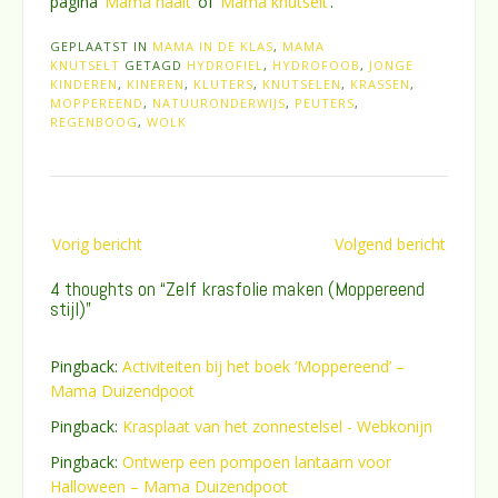
pagina
‘Mama naait’
of
‘Mama knutselt’
.
GEPLAATST IN
MAMA IN DE KLAS
,
MAMA
KNUTSELT
GETAGD
HYDROFIEL
,
HYDROFOOB
,
JONGE
KINDEREN
,
KINEREN
,
KLUTERS
,
KNUTSELEN
,
KRASSEN
,
MOPPEREEND
,
NATUURONDERWIJS
,
PEUTERS
,
REGENBOOG
,
WOLK
Bericht
Vorig bericht
Volgend bericht
navigatie
4 thoughts on “
Zelf krasfolie maken (Moppereend
stijl)
”
Pingback:
Activiteiten bij het boek ‘Moppereend’ –
Mama Duizendpoot
Pingback:
Krasplaat van het zonnestelsel - Webkonijn
Pingback:
Ontwerp een pompoen lantaarn voor
Halloween – Mama Duizendpoot