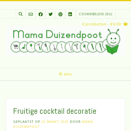
Spring
naar
COOKIEBELEID (EU)
inhoud
0 producten
- €0.00
MENU
Fruitige cocktail decoratie
GEPLAATST OP
22 MAART 2020
DOOR
MAMA
DUIZENDPOOT