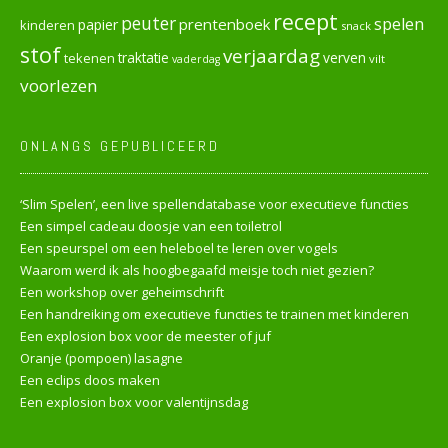
recept
peuter
spelen
prentenboek
papier
kinderen
snack
stof
verjaardag
verven
tekenen
traktatie
vilt
vaderdag
voorlezen
ONLANGS GEPUBLICEERD
‘Slim Spelen’, een live spellendatabase voor executieve functies
Een simpel cadeau doosje van een toiletrol
Een speurspel om een heleboel te leren over vogels
Waarom werd ik als hoogbegaafd meisje toch niet gezien?
Een workshop over geheimschrift
Een handreiking om executieve functies te trainen met kinderen
Een explosion box voor de meester of juf
Oranje (pompoen) lasagne
Een eclips doos maken
Een explosion box voor valentijnsdag