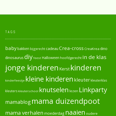
TAGS
baby
Crea-cross
cadeau
dino
bakken
CreaKrea
bijgerecht
diy
in de klas
dinosaurus
Halloween
hoofdgerecht
feest
jonge kinderen
kinderen
Kerst
kleine kinderen
kleuter
kleuterklas
kinderfeestje
knutselen
Linkparty
lezen
kleuters
kleuterschool
mama duizendpoot
mamablog
naaien
mama verhalen
moederdag
oudere