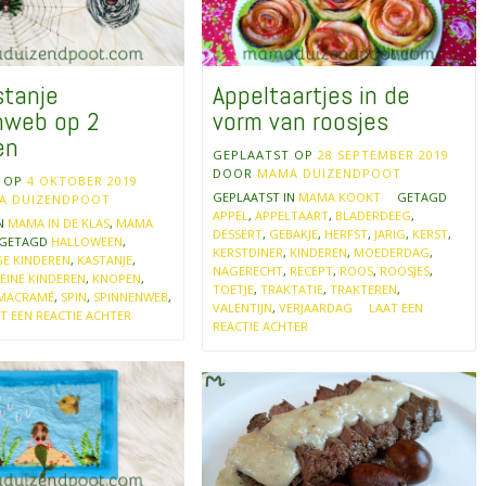
stanje
Appeltaartjes in de
nweb op 2
vorm van roosjes
en
GEPLAATST OP
28 SEPTEMBER 2019
DOOR
MAMA DUIZENDPOOT
T OP
4 OKTOBER 2019
GEPLAATST IN
MAMA KOOKT
GETAGD
A DUIZENDPOOT
APPEL
,
APPELTAART
,
BLADERDEEG
,
IN
MAMA IN DE KLAS
,
MAMA
DESSERT
,
GEBAKJE
,
HERFST
,
JARIG
,
KERST
,
GETAGD
HALLOWEEN
,
KERSTDINER
,
KINDEREN
,
MOEDERDAG
,
E KINDEREN
,
KASTANJE
,
NAGERECHT
,
RECEPT
,
ROOS
,
ROOSJES
,
EINE KINDEREN
,
KNOPEN
,
TOETJE
,
TRAKTATIE
,
TRAKTEREN
,
MACRAMÉ
,
SPIN
,
SPINNENWEB
,
VALENTIJN
,
VERJAARDAG
LAAT EEN
T EEN REACTIE ACHTER
REACTIE ACHTER