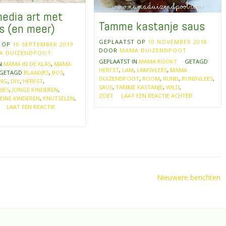
edia art met
Tamme kastanje saus
s (en meer)
GEPLAATST OP
10 NOVEMBER 2018
T OP
10 SEPTEMBER 2019
DOOR
MAMA DUIZENDPOOT
A DUIZENDPOOT
GEPLAATST IN
MAMA KOOKT
GETAGD
IN
MAMA IN DE KLAS
,
MAMA
HERFST
,
LAM
,
LAMSVLEES
,
MAMA
GETAGD
BLAADJES
,
BOS
,
DUIZENDPOOT
,
ROOM
,
RUND
,
RUNDVLEES
,
ING
,
DIY
,
HERFST
,
SAUS
,
TAMME KASTANJE
,
WILD
,
JES
,
JONGE KINDEREN
,
ZOET
LAAT EEN REACTIE ACHTER
EINE KINDEREN
,
KNUTSELEN
,
LAAT EEN REACTIE
Nieuwere berichten