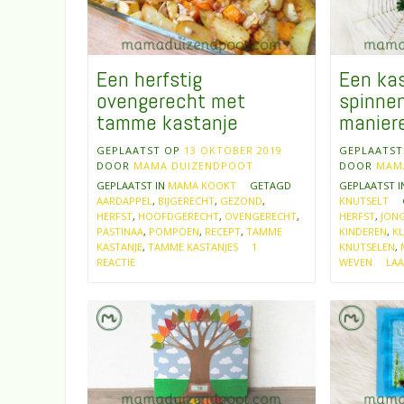
Een herfstig
Een ka
ovengerecht met
spinne
tamme kastanje
manier
GEPLAATST OP
13 OKTOBER 2019
GEPLAATS
DOOR
MAMA DUIZENDPOOT
DOOR
MAM
GEPLAATST IN
MAMA KOOKT
GETAGD
GEPLAATST 
AARDAPPEL
,
BIJGERECHT
,
GEZOND
,
KNUTSELT
HERFST
,
HOOFDGERECHT
,
OVENGERECHT
,
HERFST
,
JONG
PASTINAA
,
POMPOEN
,
RECEPT
,
TAMME
KINDEREN
,
KL
KASTANJE
,
TAMME KASTANJES
1
KNUTSELEN
,
REACTIE
WEVEN
LAA