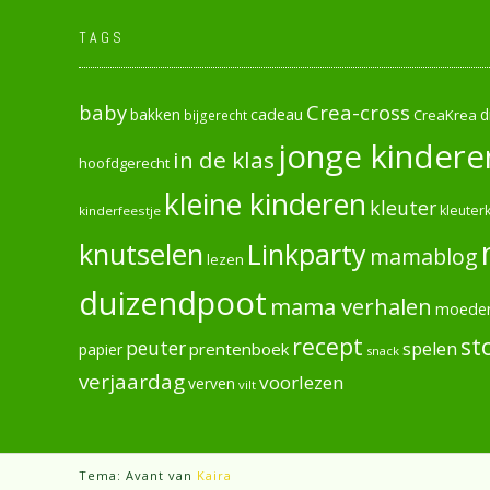
TAGS
baby
Crea-cross
cadeau
d
bakken
CreaKrea
bijgerecht
jonge kindere
in de klas
hoofdgerecht
kleine kinderen
kleuter
kleuterk
kinderfeestje
knutselen
Linkparty
mamablog
lezen
duizendpoot
mama verhalen
moede
recept
st
peuter
spelen
prentenboek
papier
snack
verjaardag
voorlezen
verven
vilt
Tema: Avant van
Kaira