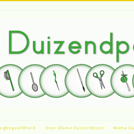
ogbegaafdheid
Over Mama Duizendpoot
Mama Du