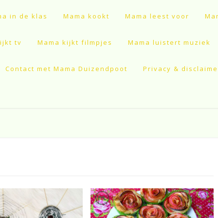
a in de klas
Mama kookt
Mama leest voor
Mam
jkt tv
Mama kijkt filmpjes
Mama luistert muziek
Contact met Mama Duizendpoot
Privacy & disclaime