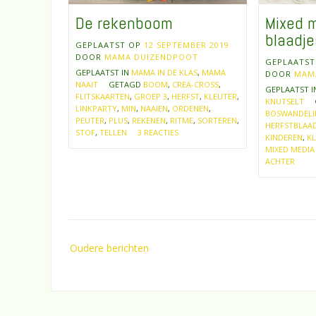
De rekenboom
Mixed m
blaadje
GEPLAATST OP
12 SEPTEMBER 2019
DOOR
MAMA DUIZENDPOOT
GEPLAATS
GEPLAATST IN
MAMA IN DE KLAS
,
MAMA
DOOR
MAM
NAAIT
GETAGD
BOOM
,
CREA-CROSS
,
GEPLAATST 
FLITSKAARTEN
,
GROEP 3
,
HERFST
,
KLEUTER
,
KNUTSELT
LINKPARTY
,
MIN
,
NAAIEN
,
ORDENEN
,
BOSWANDEL
PEUTER
,
PLUS
,
REKENEN
,
RITME
,
SORTEREN
,
HERFSTBLAAD
STOF
,
TELLEN
3 REACTIES
KINDEREN
,
KL
MIXED MEDIA
ACHTER
Berichtennavigatie
Oudere berichten