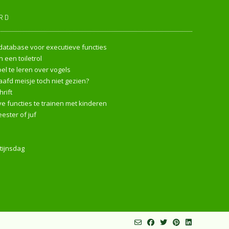
RD
endatabase voor executieve functies
 een toiletrol
l te leren over vogels
afd meisje toch niet gezien?
rift
e functies te trainen met kinderen
ester of juf
tijnsdag