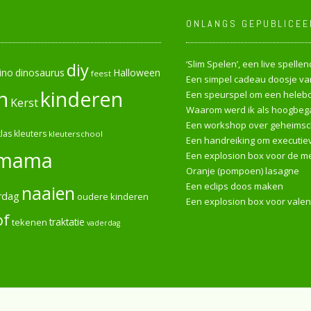
ONLANGS GEPUBLICEE
‘Slim Spelen’, een live spell
diy
ino
dinosaurus
Halloween
feest
Een simpel cadeau doosje van
n
kinderen
Een speurspel om een heleboe
Kerst
Waarom werd ik als hoogbega
Een workshop over geheimsch
las
kleuters
kleuterschool
Een handreiking om executiev
mama
Een explosion box voor de me
Oranje (pompoen) lasagne
Een eclips doos maken
naaien
rdag
oudere kinderen
Een explosion box voor valen
of
tekenen
traktatie
vaderdag