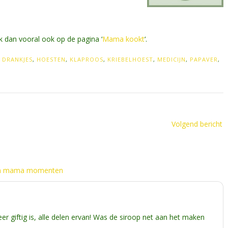
k dan vooral ook op de pagina ‘
Mama kookt
‘.
D
DRANKJES
,
HOESTEN
,
KLAPROOS
,
KRIEBELHOEST
,
MEDICIJN
,
PAPAVER
,
Volgend bericht
Mijn mama momenten
eer giftig is, alle delen ervan! Was de siroop net aan het maken