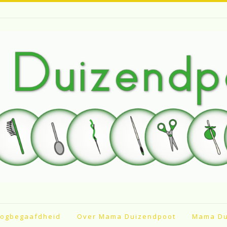
ogbegaafdheid
Over Mama Duizendpoot
Mama Du