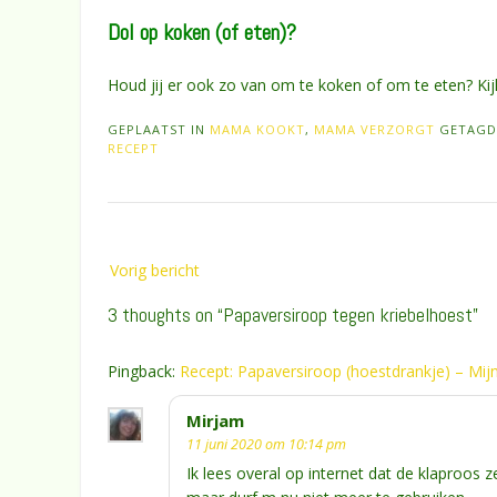
Dol op koken (of eten)?
Houd jij er ook zo van om te koken of om te eten? Kij
GEPLAATST IN
MAMA KOOKT
,
MAMA VERZORGT
GETAG
RECEPT
Bericht
Vorig bericht
navigatie
3 thoughts on “
Papaversiroop tegen kriebelhoest
”
Pingback:
Recept: Papaversiroop (hoestdrankje) – 
Mirjam
11 juni 2020 om 10:14 pm
Ik lees overal op internet dat de klaproos z