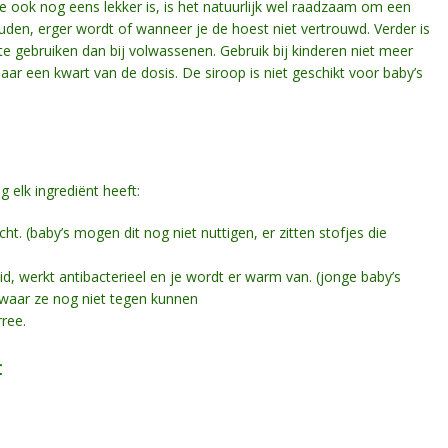
e ook nog eens lekker is, is het natuurlijk wel raadzaam om een
ouden, erger wordt of wanneer je de hoest niet vertrouwd. Verder is
te gebruiken dan bij volwassenen. Gebruik bij kinderen niet meer
maar een kwart van de dosis. De siroop is niet geschikt voor baby’s
 elk ingrediënt heeft:
t. (baby’s mogen dit nog niet nuttigen, er zitten stofjes die
d, werkt antibacterieel en je wordt er warm van. (jonge baby’s
n waar ze nog niet tegen kunnen
rree.
t