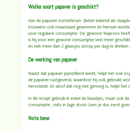
Welke soort papaver is geschikt?
Van de papaver somniferum (beter bekend als slaapbol) 
trouwens ook maanzaad gewonnen en hiervan worden op
voor reguliere consumptie. De ‘gewone’ klaproos heeft 
is hij voor een gewone consumptie veel meer geschikt
en niet meer dan 2 glaasjes siroop per dag te drinken
De werking van papaver
Naast dat papaver pijnstillend werkt, helpt het ook n
de papaver rustgevend, waardoor hij ook gebruikt word
nervositeit. En alsof dat nog niet genoeg is, helpt he
In dit recept gebruik ik enkel de blaadjes, maar ook 
consumptie…mits in lage dosis! Lees je dus eerst goed
Nota bene