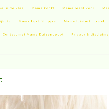
a in de klas
Mama kookt
Mama leest voor
Mam
jkt tv
Mama kijkt filmpjes
Mama luistert muziek
Contact met Mama Duizendpoot
Privacy & disclaime
t