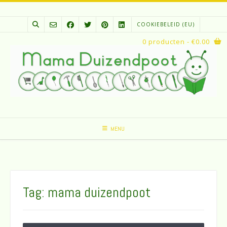
Spring
naar
COOKIEBELEID (EU)
inhoud
0 producten
- €0.00
MENU
Tag:
mama duizendpoot