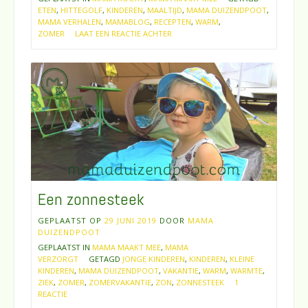
ETEN
,
HITTEGOLF
,
KINDEREN
,
MAALTIJD
,
MAMA DUIZENDPOOT
,
MAMA VERHALEN
,
MAMABLOG
,
RECEPTEN
,
WARM
,
ZOMER
LAAT EEN REACTIE ACHTER
Een zonnesteek
GEPLAATST OP
29 JUNI 2019
DOOR
MAMA
DUIZENDPOOT
GEPLAATST IN
MAMA MAAKT MEE
,
MAMA
VERZORGT
GETAGD
JONGE KINDEREN
,
KINDEREN
,
KLEINE
KINDEREN
,
MAMA DUIZENDPOOT
,
VAKANTIE
,
WARM
,
WARMTE
,
ZIEK
,
ZOMER
,
ZOMERVAKANTIE
,
ZON
,
ZONNESTEEK
1
REACTIE