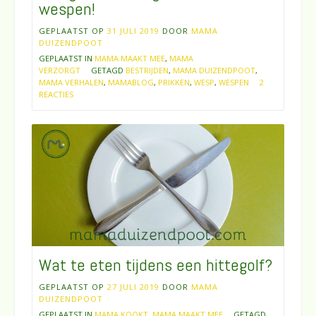
wespen!
GEPLAATST OP
31 JULI 2019
DOOR
MAMA
DUIZENDPOOT
GEPLAATST IN
MAMA MAAKT MEE
,
MAMA
VERZORGT
GETAGD
BESTRIJDEN
,
MAMA DUIZENDPOOT
,
MAMA VERHALEN
,
MAMABLOG
,
PRIKKEN
,
WESP
,
WESPEN
2
REACTIES
Wat te eten tijdens een hittegolf?
GEPLAATST OP
27 JULI 2019
DOOR
MAMA
DUIZENDPOOT
GEPLAATST IN
MAMA KOOKT
,
MAMA MAAKT MEE
GETAGD