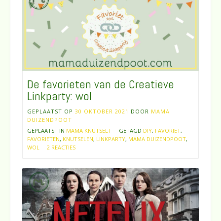
De favorieten van de Creatieve
Linkparty: wol
GEPLAATST OP
30 OKTOBER 2021
DOOR
MAMA
DUIZENDPOOT
GEPLAATST IN
MAMA KNUTSELT
GETAGD
DIY
,
FAVORIET
,
FAVORIETEN
,
KNUTSELEN
,
LINKPARTY
,
MAMA DUIZENDPOOT
,
WOL
2 REACTIES