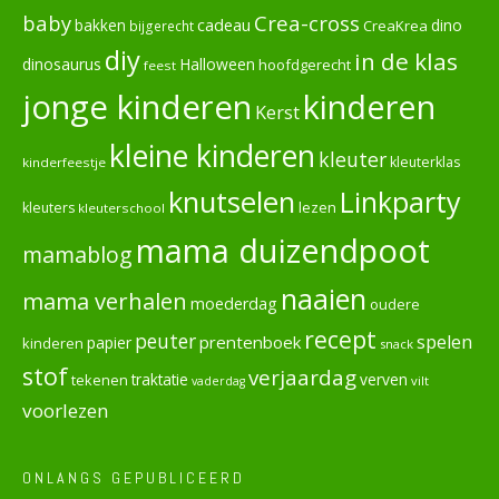
baby
Crea-cross
cadeau
dino
bakken
CreaKrea
bijgerecht
diy
in de klas
dinosaurus
Halloween
hoofdgerecht
feest
jonge kinderen
kinderen
Kerst
kleine kinderen
kleuter
kleuterklas
kinderfeestje
knutselen
Linkparty
lezen
kleuters
kleuterschool
mama duizendpoot
mamablog
naaien
mama verhalen
moederdag
oudere
recept
peuter
spelen
prentenboek
papier
kinderen
snack
stof
verjaardag
verven
tekenen
traktatie
vilt
vaderdag
voorlezen
ONLANGS GEPUBLICEERD